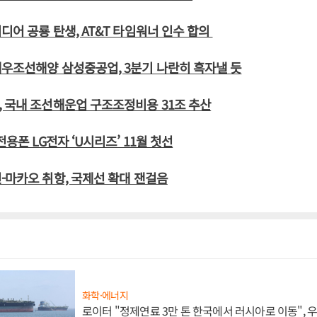
디어 공룡 탄생, AT&T 타임워너 인수 합의
우조선해양 삼성중공업, 3분기 나란히 흑자낼 듯
 국내 조선해운업 구조조정비용 31조 추산
전용폰 LG전자 ‘U시리즈’ 11월 첫선
-마카오 취항, 국제선 확대 잰걸음
화학·에너지
로이터 "정제연료 3만 톤 한국에서 러시아로 이동",