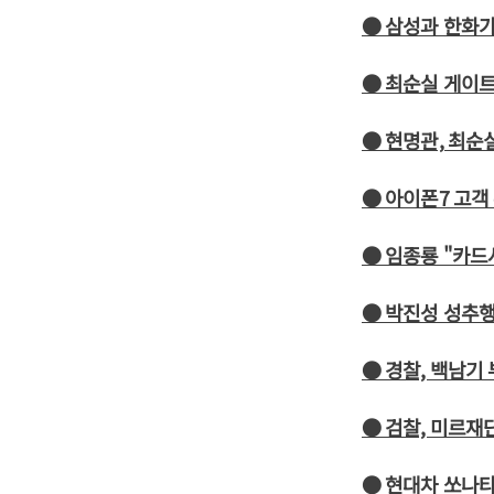
● 삼성과 한화
● 최순실 게이트
● 현명관, 최순
● 아이폰7 고객
● 임종룡 "카드
● 박진성 성추행
● 경찰, 백남기
● 검찰, 미르재
● 현대차 쏘나타