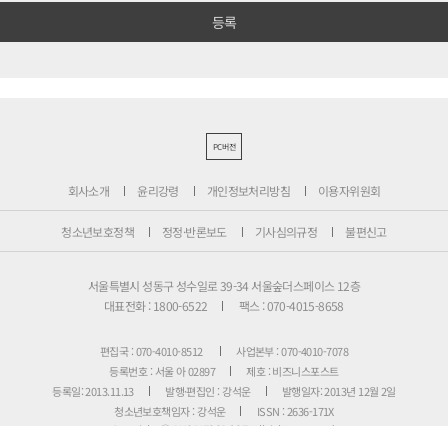
PC버전
회사소개
윤리강령
개인정보처리방침
이용자위원회
청소년보호정책
정정·반론보도
기사심의규정
불편신고
서울특별시 성동구 성수일로 39-34 서울숲더스페이스 12층
대표전화 : 1800-6522
팩스 : 070-4015-8658
편집국 : 070-4010-8512
사업본부 : 070-4010-7078
등록번호 : 서울 아 02897
제호 : 비즈니스포스트
등록일: 2013.11.13
발행·편집인 : 강석운
발행일자: 2013년 12월 2일
청소년보호책임자 : 강석운
ISSN : 2636-171X
Copyright ⓒ
B
USINESSPOST
. All rights reserved.