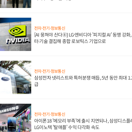
전자·전기·정보통신
[AI 뭉쳐야 산다⑧] LG·엔비디아 '피지컬 AI' 동맹 강
터·기술 결집해 종합 로보틱스 기업으로
전자·전기·정보통신
삼성전자 넷리스트와 특허분쟁 매듭, 5년 동안 최대 1
급
전자·전기·정보통신
아이폰18 '메모리 부족'에 출시 지연되나, 삼성디스
LG이노텍 '탈애플' 수익 다각화 속도