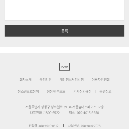
PC버전
회사소개
윤리강령
개인정보처리방침
이용자위원회
청소년보호정책
정정·반론보도
기사심의규정
불편신고
서울특별시 성동구 성수일로 39-34 서울숲더스페이스 12층
대표전화 : 1800-6522
팩스 : 070-4015-8658
편집국 : 070-4010-8512
사업본부 : 070-4010-7078