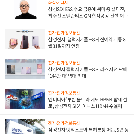
화학·에너지
삼성SDI ESS 수요 급증에 북미 증설 타진,
최주선 스텔란티스·GM 합작공장 건설 재추
진하나
전자·전기·정보통신
삼성전자, 갤럭시Z 폴드8 사전예약 개통 8
월31일까지 연장
전자·전기·정보통신
삼성전자 갤럭시 Z 폴드8 시리즈 사전 판매
'144만 대' 역대 최대
전자·전기·정보통신
엔비디아 '루빈 울트라'에도 HBM4 탑재 검
토, 삼성전자·SK하이닉스 HBM4 수율에 주
도권 갈린다
전자·전기·정보통신
삼성전자 넷리스트와 특허분쟁 매듭, 5년 동