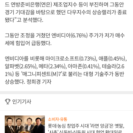
드 연방준비은행(연은) 제조업지수 등이 부진하며 그동안
경기 기대감을 바탕으로 했던 다우지수의 상승랠리가 종료
됐다"고 분석했다.
그동안 조정을 거쳤던 엔비디아(6.76%) 주가가 저가 매수
세에 힘입어 급등했다.
엔비디아를 비롯해 마이크로소프트(0.73%), 애플(0.45%),
알파벳(2.65%), 메타(2.34%), 아마존(0.41%), 테슬라(2.6
1%) 등 '매그니피센트(M)7'로 불리는 대형 기술주가 동반
상승했다. 정희경 기자
인기기사
소비자·유통
롯데·농심 창업주 시대 '라면 앙금'은 옛말,
'사촌' 신동빈·신동원 시대 협업 확대일로