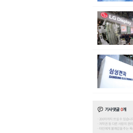
기사댓글
0
개
200자까지 쓰실 수 있습니다. (
저작권 등 다른 사람의 권리
타인에게 불쾌감을 주는 욕설