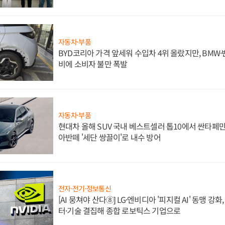
자동차·부품
BYD코리아 가격 앞세워 수입차 4위 올랐지만, BMW
비에 소비자 불만 폭발
자동차·부품
현대차 올해 SUV 국내 베스트셀러 톱10에서 싼타페만
아반떼 '세단 쌍끌이'로 내수 방어
전자·전기·정보통신
[AI 뭉쳐야 산다⑧] LG·엔비디아 '피지컬 AI' 동맹 강
터·기술 결집해 종합 로보틱스 기업으로