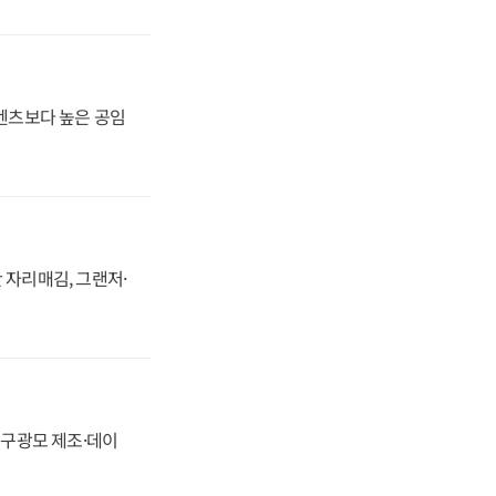
·벤츠보다 높은 공임
 자리매김, 그랜저·
화, 구광모 제조·데이