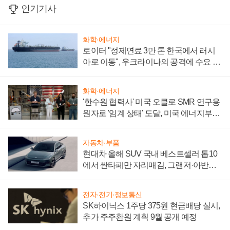
인기기사
화학·에너지
로이터 "정제연료 3만 톤 한국에서 러시
아로 이동", 우크라이나의 공격에 수요 늘
어
화학·에너지
'한수원 협력사' 미국 오클로 SMR 연구용
원자로 '임계 상태' 도달, 미국 에너지부
"중요한 이정표"
자동차·부품
현대차 올해 SUV 국내 베스트셀러 톱10
에서 싼타페만 자리매김, 그랜저·아반떼
'세단 쌍끌이'로 내수 방어
전자·전기·정보통신
SK하이닉스 1주당 375원 현금배당 실시,
추가 주주환원 계획 9월 공개 예정