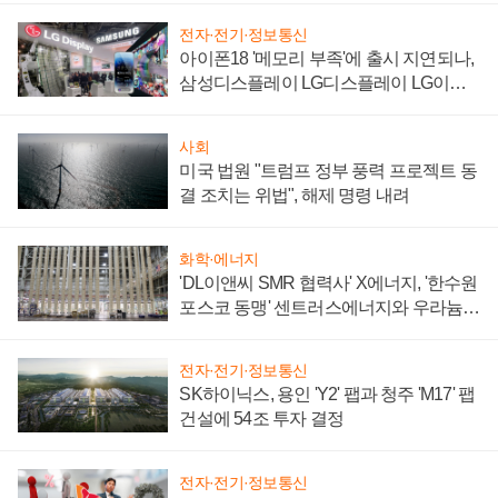
전자·전기·정보통신
아이폰18 '메모리 부족'에 출시 지연되나,
삼성디스플레이 LG디스플레이 LG이노
텍 '탈애플' 수익 다각화 속도
사회
미국 법원 "트럼프 정부 풍력 프로젝트 동
결 조치는 위법", 해제 명령 내려
화학·에너지
'DL이앤씨 SMR 협력사' X에너지, '한수원
포스코 동맹' 센트러스에너지와 우라늄
계약 체결
전자·전기·정보통신
SK하이닉스, 용인 'Y2' 팹과 청주 'M17' 팹
건설에 54조 투자 결정
전자·전기·정보통신