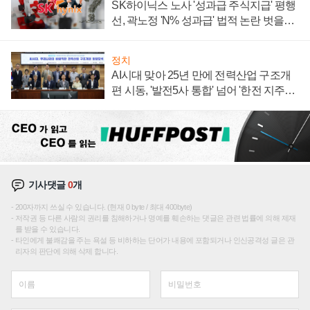
SK하이닉스 노사 '성과급 주식지급' 평행
선, 곽노정 'N% 성과급' 법적 논란 벗을지
주목
정치
AI시대 맞아 25년 만에 전력산업 구조개
편 시동, '발전5사 통합' 넘어 '한전 지주사'
재편론도
기사댓글
0
개
200자까지 쓰실 수 있습니다. (현재 0 byte / 최대 400byte)
저작권 등 다른 사람의 권리를 침해하거나 명예를 훼손하는 댓글은 관련 법률에 의해 제재
를 받을 수 있습니다.
타인에게 불쾌감을 주는 욕설 등 비하하는 단어가 내용에 포함되거나 인신공격성 글은 관
리자의 판단에 의해 삭제 합니다.