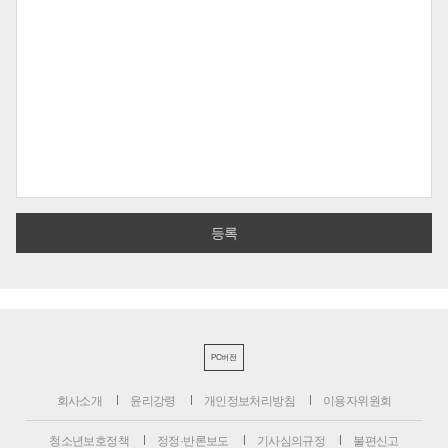
PC버전
회사소개
윤리강령
개인정보처리방침
이용자위원회
청소년보호정책
정정·반론보도
기사심의규정
불편신고