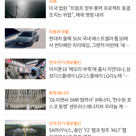
사회
미국 법원 "트럼프 정부 풍력 프로젝트 동결
조치는 위법", 해제 명령 내려
자동차·부품
현대차 올해 SUV 국내 베스트셀러 톱10에
서 싼타페만 자리매김, 그랜저·아반떼 '세단
쌍끌이'로 내수 방어
전자·전기·정보통신
아이폰18 '메모리 부족'에 출시 지연되나, 삼
성디스플레이 LG디스플레이 LG이노텍 '탈
애플' 수익 다각화 속도
화학·에너지
'DL이앤씨 SMR 협력사' X에너지, '한수원 포
스코 동맹' 센트러스에너지와 우라늄 계약
체결
전자·전기·정보통신
SK하이닉스, 용인 'Y2' 팹과 청주 'M17' 팹