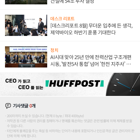
건설에 54조 투자 결정
데스크 리포트
[데스크리포트 8월] 무더운 입추에 든 생각,
제약바이오 하반기 훈풍 기대한다
정치
AI시대 맞아 25년 만에 전력산업 구조개편
시동, '발전5사 통합' 넘어 '한전 지주사' 재편
론도
기사댓글
0
개
200자까지 쓰실 수 있습니다. (현재 0 byte / 최대 400byte)
저작권 등 다른 사람의 권리를 침해하거나 명예를 훼손하는 댓글은 관련 법률에 의해 제재를 받을
수 있습니다.
타인에게 불쾌감을 주는 욕설 등 비하하는 단어가 내용에 포함되거나 인신공격성 글은 관리자의 판
단에 의해 삭제 합니다.