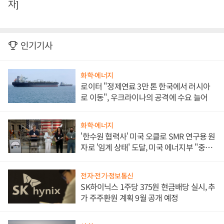
자]
인기기사
화학·에너지
로이터 "정제연료 3만 톤 한국에서 러시아
로 이동", 우크라이나의 공격에 수요 늘어
화학·에너지
'한수원 협력사' 미국 오클로 SMR 연구용 원
자로 '임계 상태' 도달, 미국 에너지부 "중요
한 이정표"
전자·전기·정보통신
SK하이닉스 1주당 375원 현금배당 실시, 추
가 주주환원 계획 9월 공개 예정