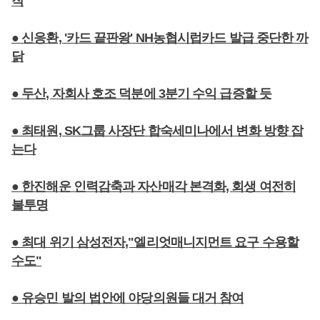
작
● 신응환, '카드 끝판왕' NH농협시럽카드 발급 중단한 까
닭
● 두산, 자회사 호조 덕분에 3분기 수익 급증할 듯
● 최태원, SK그룹 사장단 합숙세미나에서 변화 방향 잡
는다
● 한진해운 인력감축과 자산매각 본격화, 회생 여전히
불투명
● 최대 위기 삼성전자,"엘리엇매니지먼트 요구 수용할
수도"
● 유승민 발의 법안에 야당의원들 대거 참여