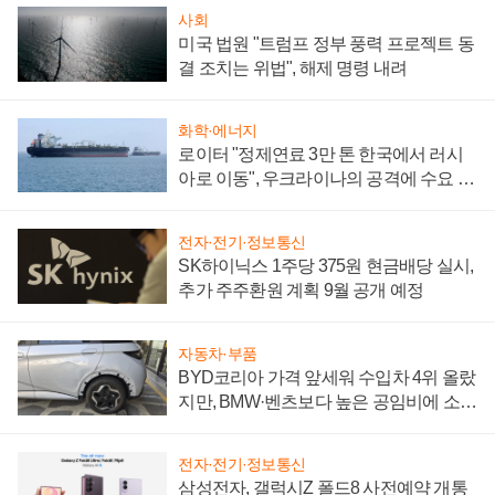
사회
미국 법원 "트럼프 정부 풍력 프로젝트 동
결 조치는 위법", 해제 명령 내려
화학·에너지
로이터 "정제연료 3만 톤 한국에서 러시
아로 이동", 우크라이나의 공격에 수요 늘
어
전자·전기·정보통신
SK하이닉스 1주당 375원 현금배당 실시,
추가 주주환원 계획 9월 공개 예정
자동차·부품
BYD코리아 가격 앞세워 수입차 4위 올랐
지만, BMW·벤츠보다 높은 공임비에 소비
자 불만 폭발
전자·전기·정보통신
삼성전자, 갤럭시Z 폴드8 사전예약 개통