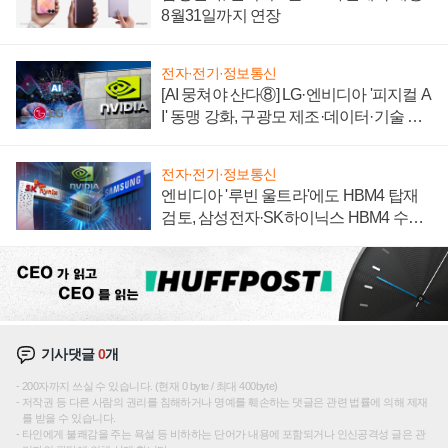
8월31일까지 연장
전자·전기·정보통신
[AI 뭉쳐야 산다⑧] LG·엔비디아 '피지컬 A
I' 동맹 강화, 구광모 제조·데이터·기술 결
집해 종합 로보틱스 기업으로
전자·전기·정보통신
엔비디아 '루빈 울트라'에도 HBM4 탑재
검토, 삼성전자·SK하이닉스 HBM4 수율
에 주도권 갈린다
기사댓글
0
개
200자까지 쓰실 수 있습니다. (현재 0 byte / 최대 400byte)
저작권 등 다른 사람의 권리를 침해하거나 명예를 훼손하는 댓글은 관련 법률에 의해 제재
를 받을 수 있습니다.
타인에게 불쾌감을 주는 욕설 등 비하하는 단어가 내용에 포함되거나 인신공격성 글은 관