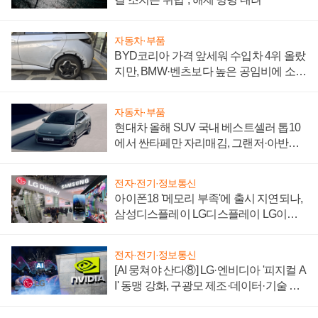
자동차·부품
BYD코리아 가격 앞세워 수입차 4위 올랐
지만, BMW·벤츠보다 높은 공임비에 소비
자 불만 폭발
자동차·부품
현대차 올해 SUV 국내 베스트셀러 톱10
에서 싼타페만 자리매김, 그랜저·아반떼
'세단 쌍끌이'로 내수 방어
전자·전기·정보통신
아이폰18 '메모리 부족'에 출시 지연되나,
삼성디스플레이 LG디스플레이 LG이노
텍 '탈애플' 수익 다각화 속도
전자·전기·정보통신
[AI 뭉쳐야 산다⑧] LG·엔비디아 '피지컬 A
I' 동맹 강화, 구광모 제조·데이터·기술 결
집해 종합 로보틱스 기업으로