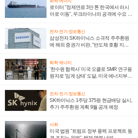
화학·에너지
로이터 "정제연료 3만 톤 한국에서 러시
아로 이동", 우크라이나의 공격에 수요 늘
어
전자·전기·정보통신
삼성전자 SK하이닉스 소극적 주주환원
에 해외 증권가 비판, "반도체 호황 지속
성 의문"
화학·에너지
'한수원 협력사' 미국 오클로 SMR 연구용
원자로 '임계 상태' 도달, 미국 에너지부
"중요한 이정표"
전자·전기·정보통신
SK하이닉스 1주당 375원 현금배당 실시,
추가 주주환원 계획 9월 공개 예정
사회
미국 법원 "트럼프 정부 풍력 프로젝트 동
결 조치는 위법", 해제 명령 내려