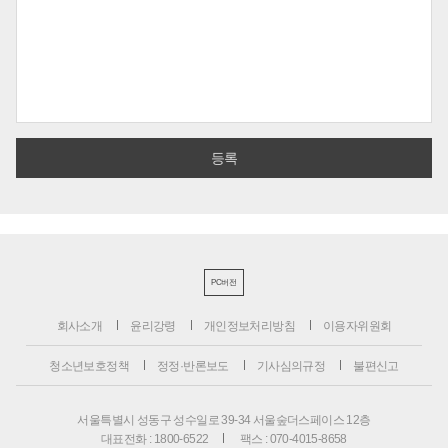
PC버전
회사소개
윤리강령
개인정보처리방침
이용자위원회
청소년보호정책
정정·반론보도
기사심의규정
불편신고
서울특별시 성동구 성수일로 39-34 서울숲더스페이스 12층
대표전화 : 1800-6522
팩스 : 070-4015-8658