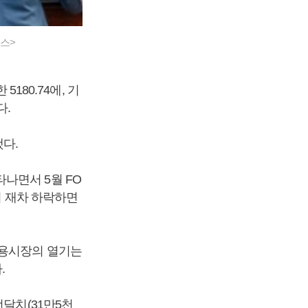
뉴스>
180.74에, 기
다.
했다.
나면서 5월 FO
지 재차 하락하면
고용시장의 열기는
.
전달치(31만5천