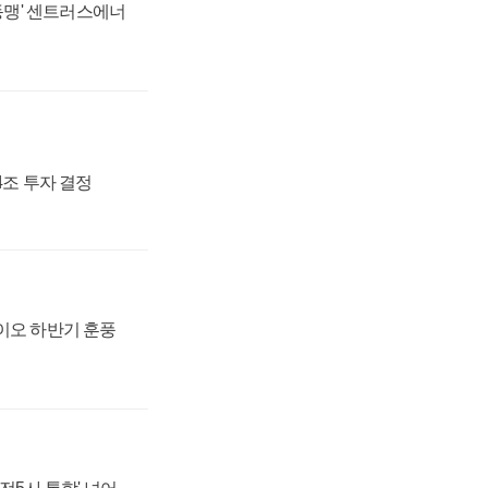
 동맹' 센트러스에너
54조 투자 결정
바이오 하반기 훈풍