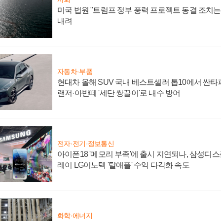
미국 법원 "트럼프 정부 풍력 프로젝트 동결 조치는 
내려
자동차·부품
현대차 올해 SUV 국내 베스트셀러 톱10에서 싼타
랜저·아반떼 '세단 쌍끌이'로 내수 방어
전자·전기·정보통신
아이폰18 '메모리 부족'에 출시 지연되나, 삼성디
레이 LG이노텍 '탈애플' 수익 다각화 속도
화학·에너지