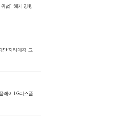
위법", 해제 명령
페만 자리매김, 그
스플레이 LG디스플