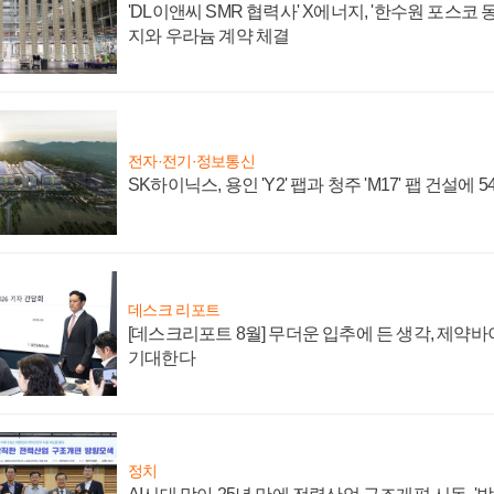
'DL이앤씨 SMR 협력사' X에너지, '한수원 포스코
지와 우라늄 계약 체결
전자·전기·정보통신
SK하이닉스, 용인 'Y2' 팹과 청주 'M17' 팹 건설에 
데스크 리포트
[데스크리포트 8월] 무더운 입추에 든 생각, 제약
기대한다
정치