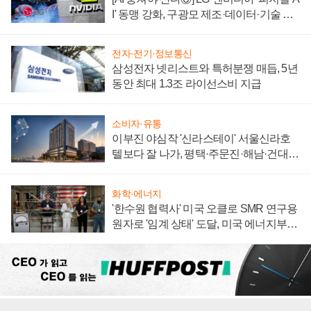
I' 동맹 강화, 구광모 제조·데이터·기술 결
집해 종합 로보틱스 기업으로
전자·전기·정보통신
삼성전자 넷리스트와 특허분쟁 매듭, 5년
동안 최대 1.3조 라이선스비 지급
소비자·유통
이부진 야심작 '신라스테이' 서울신라호
텔보다 잘 나가, 평택·주문진·해남·건대로
성장판 더 넓힌다
화학·에너지
'한수원 협력사' 미국 오클로 SMR 연구용
원자로 '임계 상태' 도달, 미국 에너지부
"중요한 이정표"