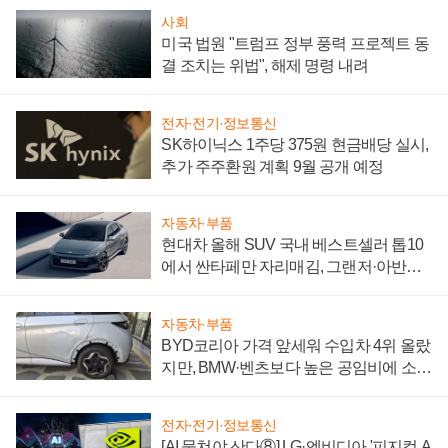
사회
미국 법원 "트럼프 정부 풍력 프로젝트 동
결 조치는 위법", 해제 명령 내려
전자·전기·정보통신
SK하이닉스 1주당 375원 현금배당 실시,
추가 주주환원 계획 9월 공개 예정
자동차·부품
현대차 올해 SUV 국내 베스트셀러 톱10
에서 싼타페만 자리매김, 그랜저·아반떼
'세단 쌍끌이'로 내수 방어
자동차·부품
BYD코리아 가격 앞세워 수입차 4위 올랐
지만, BMW·벤츠보다 높은 공임비에 소비
자 불만 폭발
전자·전기·정보통신
[AI 뭉쳐야 산다⑧] LG·엔비디아 '피지컬 A