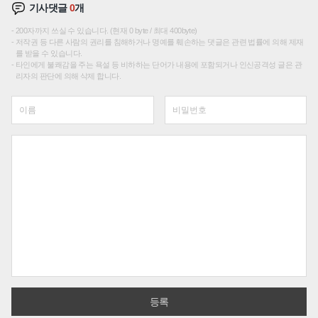
기사댓글
0
개
200자까지 쓰실 수 있습니다. (현재 0 byte / 최대 400byte)
저작권 등 다른 사람의 권리를 침해하거나 명예를 훼손하는 댓글은 관련 법률에 의해 제재
를 받을 수 있습니다.
타인에게 불쾌감을 주는 욕설 등 비하하는 단어가 내용에 포함되거나 인신공격성 글은 관
리자의 판단에 의해 삭제 합니다.