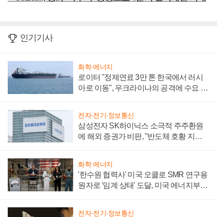
인기기사
화학·에너지
로이터 "정제연료 3만 톤 한국에서 러시
아로 이동", 우크라이나의 공격에 수요 늘
어
전자·전기·정보통신
삼성전자 SK하이닉스 소극적 주주환원
에 해외 증권가 비판, "반도체 호황 지속
성 의문"
화학·에너지
'한수원 협력사' 미국 오클로 SMR 연구용
원자로 '임계 상태' 도달, 미국 에너지부
"중요한 이정표"
전자·전기·정보통신