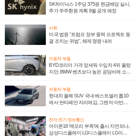
SK하이닉스 1주당 375원 현금배당 실시,
추가 주주환원 계획 9월 공개 예정
사회
미국 법원 "트럼프 정부 풍력 프로젝트 동
결 조치는 위법", 해제 명령 내려
자동차·부품
BYD코리아 가격 앞세워 수입차 4위 올랐
지만, BMW·벤츠보다 높은 공임비에 소비
자 불만 폭발
자동차·부품
현대차 올해 SUV 국내 베스트셀러 톱10
에서 싼타페만 자리매김, 그랜저·아반떼
'세단 쌍끌이'로 내수 방어
전자·전기·정보통신
아이폰18 '메모리 부족'에 출시 지연되나,
삼성디스플레이 LG디스플레이 LG이노