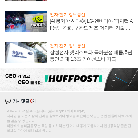
텍 '탈애플' 수익 다각화 속도
전자·전기·정보통신
[AI 뭉쳐야 산다⑧] LG·엔비디아 '피지컬 A
I' 동맹 강화, 구광모 제조·데이터·기술 결
집해 종합 로보틱스 기업으로
전자·전기·정보통신
삼성전자 넷리스트와 특허분쟁 매듭, 5년
동안 최대 1.3조 라이선스비 지급
기사댓글
0
개
200자까지 쓰실 수 있습니다. (현재 0 byte / 최대 400byte)
저작권 등 다른 사람의 권리를 침해하거나 명예를 훼손하는 댓글은 관련 법률에 의해 제재
를 받을 수 있습니다.
타인에게 불쾌감을 주는 욕설 등 비하하는 단어가 내용에 포함되거나 인신공격성 글은 관
리자의 판단에 의해 삭제 합니다.