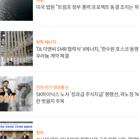
미국 법원 "트럼프 정부 풍력 프로젝트 동결 조치는 위
화학·에너지
'DL이앤씨 SMR 협력사' X에너지, '한수원 포스코 
우라늄 계약 체결
전자·전기·정보통신
SK하이닉스 노사 '성과급 주식지급' 평행선, 곽노정 'N
란 벗을지 주목
정치