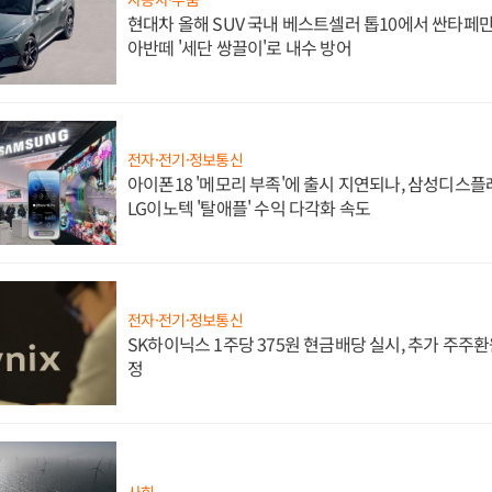
현대차 올해 SUV 국내 베스트셀러 톱10에서 싼타페만
아반떼 '세단 쌍끌이'로 내수 방어
전자·전기·정보통신
아이폰18 '메모리 부족'에 출시 지연되나, 삼성디스
LG이노텍 '탈애플' 수익 다각화 속도
전자·전기·정보통신
SK하이닉스 1주당 375원 현금배당 실시, 추가 주주환
정
사회