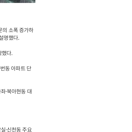
문의 소폭 증가하
설명했다.
락했다.
유·번동 아파트 단
남가좌·북아현동 대
 잠실·신천동 주요