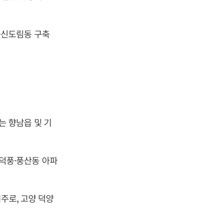
척·신도림동 구축
)는 향남읍 및 기
는 덕풍·풍산동 아파
위주로, 고양 덕양