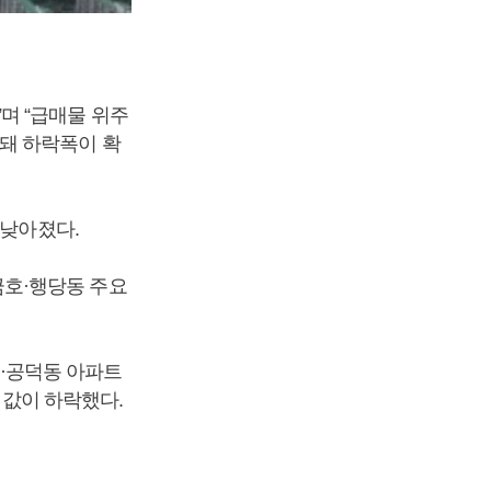
며 “급매물 위주
돼 하락폭이 확
 낮아졌다.
 금호·행당동 주요
아현·공덕동 아파트
 값이 하락했다.