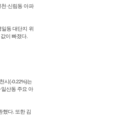
 봉천·신림동 아파
·명일동 대단지 위
 값이 빠졌다.
시(-0.22%)는
엽·일산동 주요 아
환했다. 또한 김