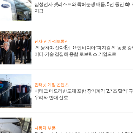
삼성전자 넷리스트와 특허분쟁 매듭, 5년 동안 최대
지급
전자·전기·정보통신
[AI 뭉쳐야 산다⑧] LG·엔비디아 '피지컬 AI' 동맹 
이터·기술 결집해 종합 로보틱스 기업으로
인터넷·게임·콘텐츠
빅테크 메모리반도체 포함 장기계약 '2.7조 달러' 규모
우려와 반대 신호
자동차·부품