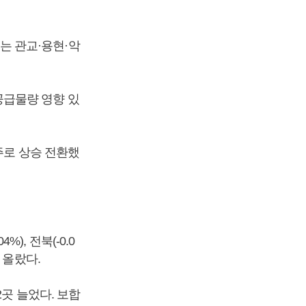
)는 관교·용현·악
 공급물량 영향 있
주로 상승 전환했
4%), 전북(-0.0
은 올랐다.
곳 늘었다. 보합