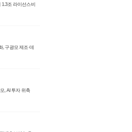
 1.3조 라이선스비
강화, 구광모 제조·데
, AI 투자 위축