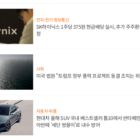
전자·전기·정보통신
SK하이닉스 1주당 375원 현금배당 실시, 추가 주주환
정
사회
미국 법원 "트럼프 정부 풍력 프로젝트 동결 조치는 위
자동차·부품
현대차 올해 SUV 국내 베스트셀러 톱10에서 싼타페만
아반떼 '세단 쌍끌이'로 내수 방어