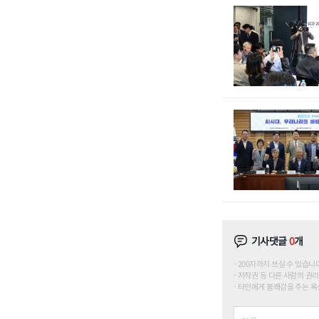
기사댓글
0
개
200자까지 쓰실 수 있습니다. (
저작권 등 다른 사람의 권리
타인에게 불쾌감을 주는 욕설