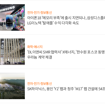
전자·전기·정보통신
아이폰18 '메모리 부족'에 출시 지연되나, 삼성디스
LG이노텍 '탈애플' 수익 다각화 속도
화학·에너지
'DL이앤씨 SMR 협력사' X에너지, '한수원 포스코 
우라늄 계약 체결
전자·전기·정보통신
SK하이닉스, 용인 'Y2' 팹과 청주 'M17' 팹 건설에 5