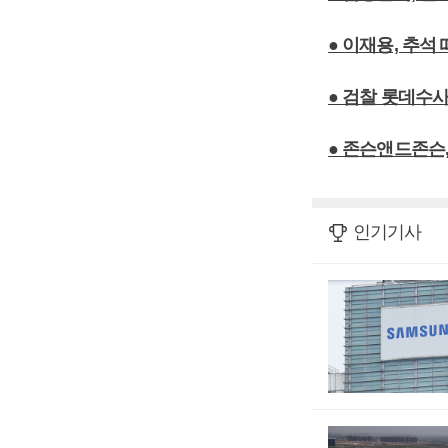
● 이재용, 추석
● 검찰 롯데수
● 존슨앤드존슨
인기기사