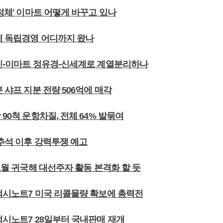
장정체' 이마트 어떻게 바꾸고 있나
세계 독립경영 어디까지 왔나
용진-이마트 정유경-신세계로 계열분리하나
본 샤프 지분 전량 506억에 매각
 90척 운항차질, 전체 64% 발묶여
 추석 이후 강력투쟁 예고
 1월 귀국해 대선주자 활동 본격화 할 듯
갤럭시노트7 미국 리콜물량 확보에 총력전
럭시노트7 28일부터 국내판매 재개