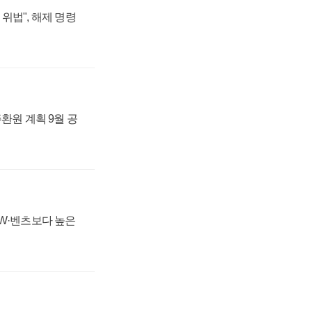
위법", 해제 명령
주환원 계획 9월 공
MW·벤츠보다 높은