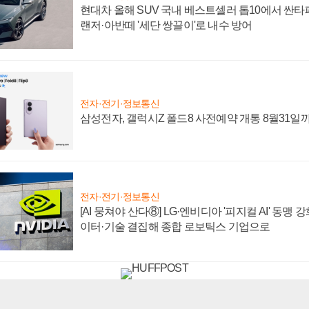
현대차 올해 SUV 국내 베스트셀러 톱10에서 싼타
랜저·아반떼 '세단 쌍끌이'로 내수 방어
전자·전기·정보통신
삼성전자, 갤럭시Z 폴드8 사전예약 개통 8월31일
전자·전기·정보통신
[AI 뭉쳐야 산다⑧] LG·엔비디아 '피지컬 AI' 동맹 
이터·기술 결집해 종합 로보틱스 기업으로