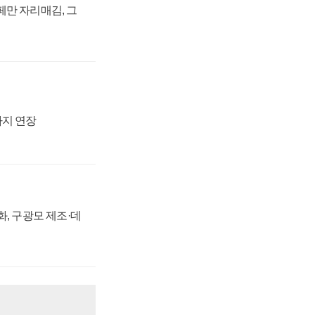
페만 자리매김, 그
까지 연장
강화, 구광모 제조·데