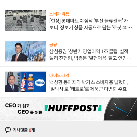
소비자·유통
[현장] 롯데마트 야심작 '부산 물류센터' 가
보니, 장보기 상품 자동으로 담는 '로봇 400
대' 장관
금융
삼섬증권 '상반기 영업이익 1조 클럽' 실적
랠리 진행형, 박종문 '발행어음' 달고 연임 향
하나
바이오·제약
백상환 동아제약 박카스 소비자층 넓혔다,
'얼박사'로 '레트로'로 제품군 다변화 주효
기사댓글
0
개