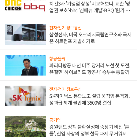
치킨3사 '가맹점 상생' 비교해보니, 교촌 '영
업권 보호'·bhc '신메뉴 개발'·BBQ '원가 부
담'
전자·전기·정보통신
삼성전자, 미국 오크리지국립연구소와 극저
온 히트펌프 개발하기로
항공·물류
파라타항공 내년 미주 장거리 노선 첫 도전,
윤철민 '하이브리드 항공사' 승부수 통할까
전자·전기·정보통신
SK하이닉스 통합노조 설립 움직임 본격화,
성과급 체계 불만에 3500명 결집
공기업
강원랜드 정책 불확실성에 중장기 비전 '흔
들', 신임 사장의 정부 설득 과제 무거워져