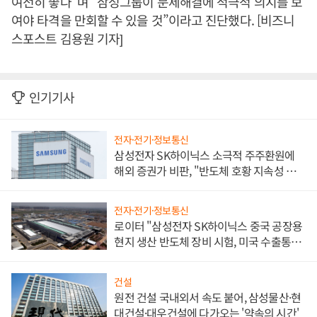
여전히 좋다”며 “삼성그룹이 문제해결에 적극적 의지를 보
여야 타격을 만회할 수 있을 것”이라고 진단했다. [비즈니
스포스트 김용원 기자]
인기기사
전자·전기·정보통신
삼성전자 SK하이닉스 소극적 주주환원에
해외 증권가 비판, "반도체 호황 지속성 의
문"
전자·전기·정보통신
로이터 "삼성전자 SK하이닉스 중국 공장용
현지 생산 반도체 장비 시험, 미국 수출통제
대비"
건설
원전 건설 국내외서 속도 붙어, 삼성물산·현
대건설·대우건설에 다가오는 '약속의 시간'