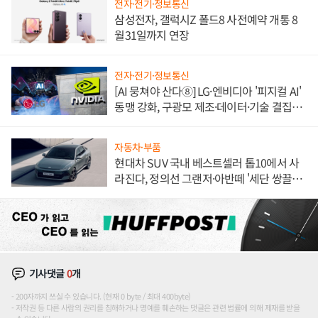
전자·전기·정보통신
삼성전자, 갤럭시Z 폴드8 사전예약 개통 8
월31일까지 연장
전자·전기·정보통신
[AI 뭉쳐야 산다⑧] LG·엔비디아 '피지컬 AI'
동맹 강화, 구광모 제조·데이터·기술 결집
해 종합 로보틱스 기업으로
자동차·부품
현대차 SUV 국내 베스트셀러 톱10에서 사
라진다, 정의선 그랜저·아반떼 '세단 쌍끌
이'로 내수 방어
기사댓글
0
개
200자까지 쓰실 수 있습니다. (현재 0 byte / 최대 400byte)
저작권 등 다른 사람의 권리를 침해하거나 명예를 훼손하는 댓글은 관련 법률에 의해 제재를 받을