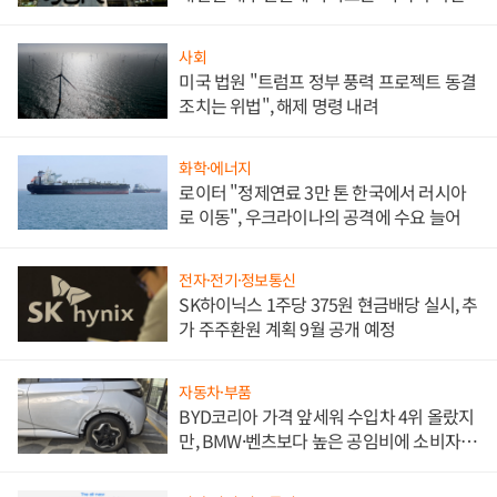
사회
미국 법원 "트럼프 정부 풍력 프로젝트 동결
조치는 위법", 해제 명령 내려
화학·에너지
로이터 "정제연료 3만 톤 한국에서 러시아
로 이동", 우크라이나의 공격에 수요 늘어
전자·전기·정보통신
SK하이닉스 1주당 375원 현금배당 실시, 추
가 주주환원 계획 9월 공개 예정
자동차·부품
BYD코리아 가격 앞세워 수입차 4위 올랐지
만, BMW·벤츠보다 높은 공임비에 소비자
불만 폭발