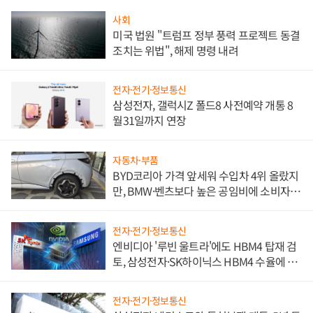
사회
미국 법원 "트럼프 정부 풍력 프로젝트 동결
조치는 위법", 해제 명령 내려
전자·전기·정보통신
삼성전자, 갤럭시Z 폴드8 사전예약 개통 8
월31일까지 연장
자동차·부품
BYD코리아 가격 앞세워 수입차 4위 올랐지
만, BMW·벤츠보다 높은 공임비에 소비자
불만 폭발
전자·전기·정보통신
엔비디아 '루빈 울트라'에도 HBM4 탑재 검
토, 삼성전자·SK하이닉스 HBM4 수율에 주
도권 갈린다
전자·전기·정보통신