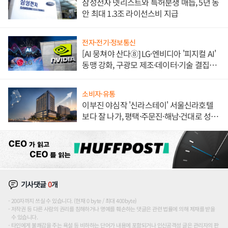
삼성전자 넷리스트와 특허분쟁 매듭, 5년 동
안 최대 1.3조 라이선스비 지급
전자·전기·정보통신
[AI 뭉쳐야 산다⑧] LG·엔비디아 '피지컬 AI'
동맹 강화, 구광모 제조·데이터·기술 결집
해 종합 로보틱스 기업으로
소비자·유통
이부진 야심작 '신라스테이' 서울신라호텔
보다 잘 나가, 평택·주문진·해남·건대로 성
장판 더 넓힌다
기사댓글
0
개
200자까지 쓰실 수 있습니다. (현재 0 byte / 최대 400byte)
저작권 등 다른 사람의 권리를 침해하거나 명예를 훼손하는 댓글은 관련 법률에 의해 제재를 받을
수 있습니다.
타인에게 불쾌감을 주는 욕설 등 비하하는 단어가 내용에 포함되거나 인신공격성 글은 관리자의 판