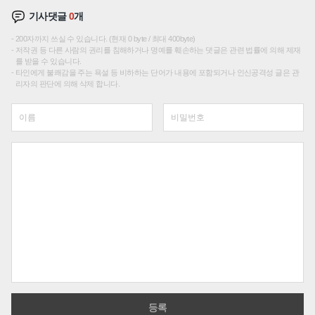
기사댓글
0
개
200자까지 쓰실 수 있습니다. (현재 0 byte / 최대 400byte)
저작권 등 다른 사람의 권리를 침해하거나 명예를 훼손하는 댓글은 관련 법률에 의해 제재
를 받을 수 있습니다.
타인에게 불쾌감을 주는 욕설 등 비하하는 단어가 내용에 포함되거나 인신공격성 글은 관
리자의 판단에 의해 삭제 합니다.