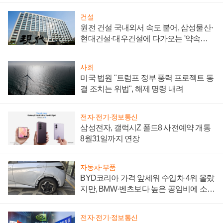
건설
원전 건설 국내외서 속도 붙어, 삼성물산·
현대건설·대우건설에 다가오는 '약속의
시간'
사회
미국 법원 "트럼프 정부 풍력 프로젝트 동
결 조치는 위법", 해제 명령 내려
전자·전기·정보통신
삼성전자, 갤럭시Z 폴드8 사전예약 개통
8월31일까지 연장
자동차·부품
BYD코리아 가격 앞세워 수입차 4위 올랐
지만, BMW·벤츠보다 높은 공임비에 소비
자 불만 폭발
전자·전기·정보통신