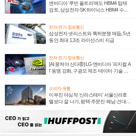
엔비디아 '루빈 울트라'에도 HBM4 탑재
검토, 삼성전자·SK하이닉스 HBM4 수율
에 주도권 갈린다
전자·전기·정보통신
삼성전자 넷리스트와 특허분쟁 매듭, 5년
동안 최대 1.3조 라이선스비 지급
전자·전기·정보통신
[AI 뭉쳐야 산다⑧] LG·엔비디아 '피지컬 A
I' 동맹 강화, 구광모 제조·데이터·기술 결
집해 종합 로보틱스 기업으로
소비자·유통
이부진 야심작 '신라스테이' 서울신라호
텔보다 잘 나가, 평택·주문진·해남·건대로
성장판 더 넓힌다