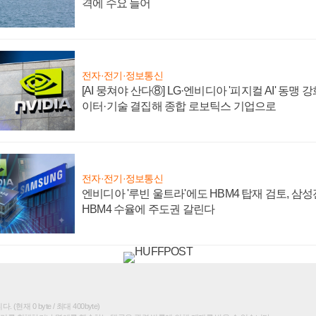
격에 수요 늘어
전자·전기·정보통신
[AI 뭉쳐야 산다⑧] LG·엔비디아 '피지컬 AI' 동맹 
이터·기술 결집해 종합 로보틱스 기업으로
전자·전기·정보통신
엔비디아 '루빈 울트라'에도 HBM4 탑재 검토, 삼
HBM4 수율에 주도권 갈린다
(현재 0 byte / 최대 400byte)