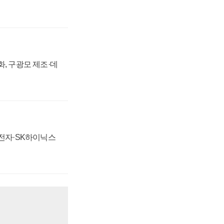
강화, 구광모 제조·데
성전자·SK하이닉스