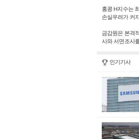
홍콩 H지수는 최
손실우려가 커지
금감원은 본격적
사와 서면조사를
인기기사