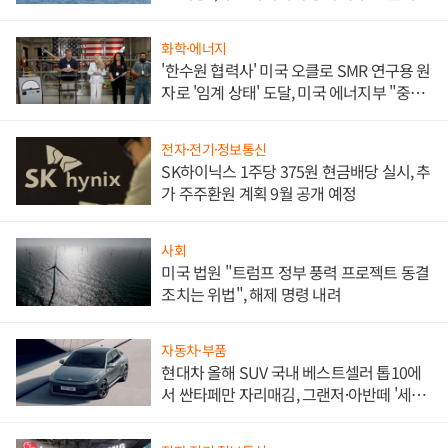
화학·에너지
'한수원 협력사' 미국 오클로 SMR 연구용 원
자로 '임계 상태' 도달, 미국 에너지부 "중요
한 이정표"
전자·전기·정보통신
SK하이닉스 1주당 375원 현금배당 실시, 추
가 주주환원 계획 9월 공개 예정
사회
미국 법원 "트럼프 정부 풍력 프로젝트 동결
조치는 위법", 해제 명령 내려
자동차·부품
현대차 올해 SUV 국내 베스트셀러 톱10에
서 싼타페만 자리매김, 그랜저·아반떼 '세단
쌍끌이'로 내수 방어