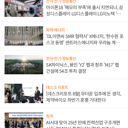
전자·전기·정보통신
아이폰18 '메모리 부족'에 출시 지연되나, 삼
성디스플레이 LG디스플레이 LG이노텍 '탈
애플' 수익 다각화 속도
화학·에너지
'DL이앤씨 SMR 협력사' X에너지, '한수원 포
스코 동맹' 센트러스에너지와 우라늄 계약
체결
전자·전기·정보통신
SK하이닉스, 용인 'Y2' 팹과 청주 'M17' 팹
건설에 54조 투자 결정
데스크 리포트
[데스크리포트 8월] 무더운 입추에 든 생각,
제약바이오 하반기 훈풍 기대한다
정치
AI시대 맞아 25년 만에 전력산업 구조개편