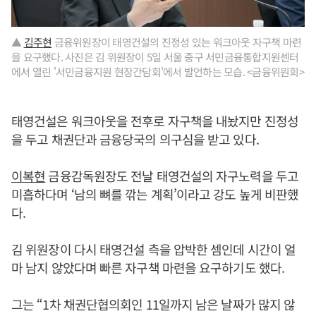
▲
김주현
금융위원장이 태영건설의 진정성 있는 워크아웃 자구책 마련
을 요구했다. 사진은 김 위원장이 5일 서울 중구 서민금융통합지원센터
에서 열린 '서민금융지원 현장간담회'에서 발언하는 모습. <금융위원회>
태영건설은 워크아웃을 전후로 자구책을 내놨지만 진정성
을 두고 채권단과 금융당국의 의구심을 받고 있다.
이복현
금융감독원장도 전날 태영건설의 자구노력을 두고
미흡하다며 ‘남의 뼈를 깎는 계획’이라고 강도 높게 비판했
다.
김 위원장이 다시 태영건설 측을 압박한 셈인데 시간이 얼
마 남지 않았다며 빠른 자구책 마련을 요구하기도 했다.
그는 “1차 채권단협의회인 11일까지 남은 날짜가 많지 않