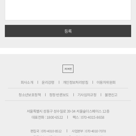
PC버전
회사소개
윤리강령
개인정보처리방침
이용자위원회
청소년보호정책
정정·반론보도
기사심의규정
불편신고
서울특별시 성동구 성수일로 39-34 서울숲더스페이스 12층
대표전화 : 1800-6522
팩스 : 070-4015-8658
편집국 : 070-4010-8512
사업본부 : 070-4010-7078