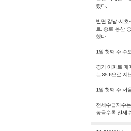
렸다.
반면 강남·서초·송
트, 종로·용산·중
했다.
1월 첫째 주 수
경기 아파트 매매
는 85.6으로 지
1월 첫째 주 서
전세수급지수는 
높을수록 전세수