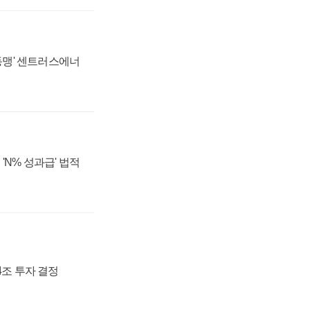
 동맹' 센트러스에너
'N% 성과급' 법적
54조 투자 결정