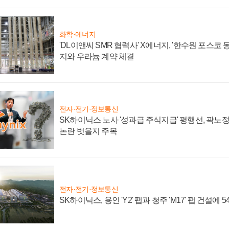
화학·에너지
'DL이앤씨 SMR 협력사' X에너지, '한수원 포스코
지와 우라늄 계약 체결
전자·전기·정보통신
SK하이닉스 노사 '성과급 주식지급' 평행선, 곽노정 
논란 벗을지 주목
전자·전기·정보통신
SK하이닉스, 용인 'Y2' 팹과 청주 'M17' 팹 건설에 