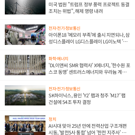
미국 법원 "트럼프 정부 풍력 프로젝트 동결
조치는 위법", 해제 명령 내려
전자·전기·정보통신
아이폰18 '메모리 부족'에 출시 지연되나, 삼
성디스플레이 LG디스플레이 LG이노텍 '탈
애플' 수익 다각화 속도
화학·에너지
'DL이앤씨 SMR 협력사' X에너지, '한수원 포
스코 동맹' 센트러스에너지와 우라늄 계약
체결
전자·전기·정보통신
SK하이닉스, 용인 'Y2' 팹과 청주 'M17' 팹
건설에 54조 투자 결정
정치
AI시대 맞아 25년 만에 전력산업 구조개편
시동, '발전5사 통합' 넘어 '한전 지주사' 재편