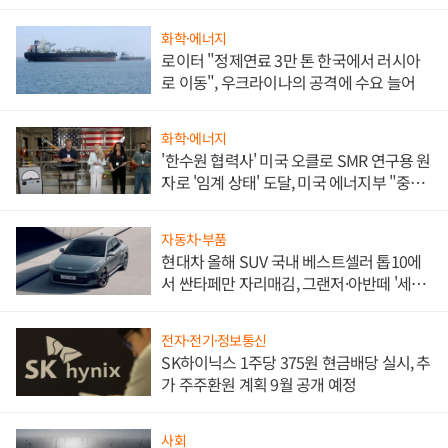
화학·에너지
로이터 "정제연료 3만 톤 한국에서 러시아
로 이동", 우크라이나의 공격에 수요 늘어
화학·에너지
'한수원 협력사' 미국 오클로 SMR 연구용 원
자로 '임계 상태' 도달, 미국 에너지부 "중요
한 이정표"
자동차·부품
현대차 올해 SUV 국내 베스트셀러 톱10에
서 싼타페만 자리매김, 그랜저·아반떼 '세단
쌍끌이'로 내수 방어
전자·전기·정보통신
SK하이닉스 1주당 375원 현금배당 실시, 추
가 주주환원 계획 9월 공개 예정
사회