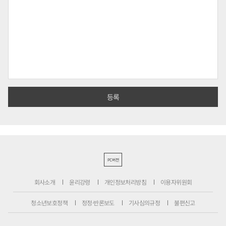
PC버전
회사소개
윤리강령
개인정보처리방침
이용자위원회
청소년보호정책
정정·반론보도
기사심의규정
불편신고