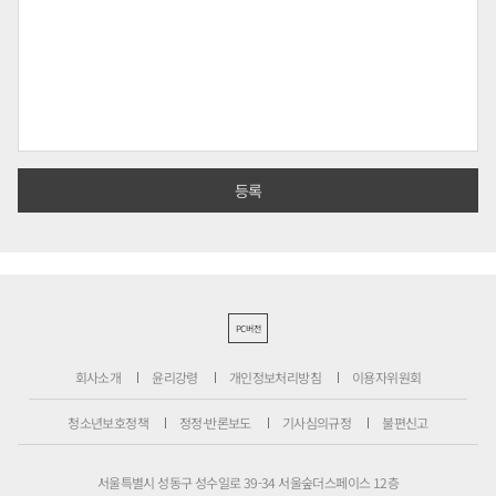
PC버전
회사소개
윤리강령
개인정보처리방침
이용자위원회
청소년보호정책
정정·반론보도
기사심의규정
불편신고
서울특별시 성동구 성수일로 39-34 서울숲더스페이스 12층