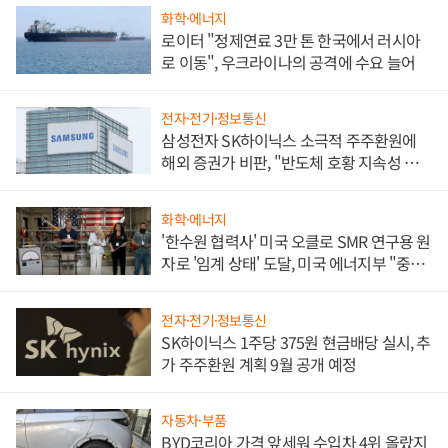
화학·에너지
로이터 "정제연료 3만 톤 한국에서 러시아
로 이동", 우크라이나의 공격에 수요 늘어
전자·전기·정보통신
삼성전자 SK하이닉스 소극적 주주환원에
해외 증권가 비판, "반도체 호황 지속성 의
문"
화학·에너지
'한수원 협력사' 미국 오클로 SMR 연구용 원
자로 '임계 상태' 도달, 미국 에너지부 "중요
한 이정표"
전자·전기·정보통신
SK하이닉스 1주당 375원 현금배당 실시, 추
가 주주환원 계획 9월 공개 예정
자동차·부품
BYD코리아 가격 앞세워 수입차 4위 올랐지