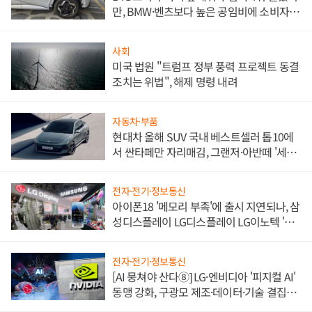
만, BMW·벤츠보다 높은 공임비에 소비자
불만 폭발
사회
미국 법원 "트럼프 정부 풍력 프로젝트 동결
조치는 위법", 해제 명령 내려
자동차·부품
현대차 올해 SUV 국내 베스트셀러 톱10에
서 싼타페만 자리매김, 그랜저·아반떼 '세단
쌍끌이'로 내수 방어
전자·전기·정보통신
아이폰18 '메모리 부족'에 출시 지연되나, 삼
성디스플레이 LG디스플레이 LG이노텍 '탈
애플' 수익 다각화 속도
전자·전기·정보통신
[AI 뭉쳐야 산다⑧] LG·엔비디아 '피지컬 AI'
동맹 강화, 구광모 제조·데이터·기술 결집
해 종합 로보틱스 기업으로