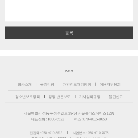
PC버전
회사소개
윤리강령
개인정보처리방침
이용자위원회
청소년보호정책
정정·반론보도
기사심의규정
불편신고
서울특별시 성동구 성수일로 39-34 서울숲더스페이스 12층
대표전화 : 1800-6522
팩스 : 070-4015-8658
편집국 : 070-4010-8512
사업본부 : 070-4010-7078