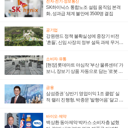
전자·전기·정보통신
SK하이닉스 통합노조 설립 움직임 본격
화, 성과급 체계 불만에 3500명 결집
공기업
강원랜드 정책 불확실성에 중장기 비전
'흔들', 신임 사장의 정부 설득 과제 무거워
져
소비자·유통
[현장] 롯데마트 야심작 '부산 물류센터' 가
보니, 장보기 상품 자동으로 담는 '로봇 40
0대' 장관
금융
삼섬증권 '상반기 영업이익 1조 클럽' 실
적 랠리 진행형, 박종문 '발행어음' 달고 연
임 향하나
바이오·제약
백상환 동아제약 박카스 소비자층 넓혔