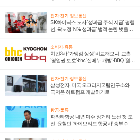
전자·전기·정보통신
SK하이닉스 노사 '성과급 주식 지급' 평행
선, 곽노정 'N% 성과급' 법적 논란 벗을지
주목
소비자·유통
치킨3사 '가맹점 상생' 비교해보니, 교촌
'영업권 보호'·bhc '신메뉴 개발'·BBQ '원가
부담'
전자·전기·정보통신
삼성전자, 미국 오크리지국립연구소와
극저온 히트펌프 개발하기로
항공·물류
파라타항공 내년 미주 장거리 노선 첫 도
전, 윤철민 '하이브리드 항공사' 승부수 통
할까