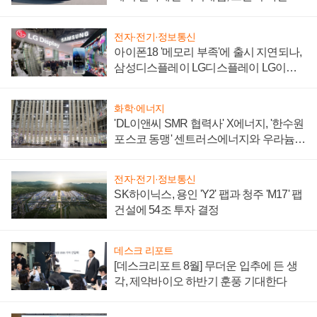
'세단 쌍끌이'로 내수 방어
전자·전기·정보통신
아이폰18 '메모리 부족'에 출시 지연되나,
삼성디스플레이 LG디스플레이 LG이노
텍 '탈애플' 수익 다각화 속도
화학·에너지
'DL이앤씨 SMR 협력사' X에너지, '한수원
포스코 동맹' 센트러스에너지와 우라늄
계약 체결
전자·전기·정보통신
SK하이닉스, 용인 'Y2' 팹과 청주 'M17' 팹
건설에 54조 투자 결정
데스크 리포트
[데스크리포트 8월] 무더운 입추에 든 생
각, 제약바이오 하반기 훈풍 기대한다