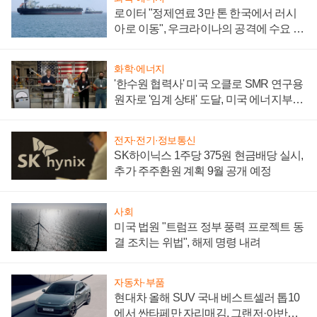
로이터 "정제연료 3만 톤 한국에서 러시
아로 이동", 우크라이나의 공격에 수요 늘
어
화학·에너지
'한수원 협력사' 미국 오클로 SMR 연구용
원자로 '임계 상태' 도달, 미국 에너지부
"중요한 이정표"
전자·전기·정보통신
SK하이닉스 1주당 375원 현금배당 실시,
추가 주주환원 계획 9월 공개 예정
사회
미국 법원 "트럼프 정부 풍력 프로젝트 동
결 조치는 위법", 해제 명령 내려
자동차·부품
현대차 올해 SUV 국내 베스트셀러 톱10
에서 싼타페만 자리매김, 그랜저·아반떼