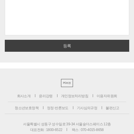
PC버전
회사소개
윤리강령
개인정보처리방침
이용자위원회
청소년보호정책
정정·반론보도
기사심의규정
불편신고
서울특별시 성동구 성수일로 39-34 서울숲더스페이스 12층
대표전화 : 1800-6522
팩스 : 070-4015-8658