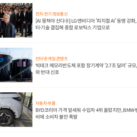
전자·전기·정보통신
[AI 뭉쳐야 산다⑧] LG·엔비디아 '피지컬 AI' 동맹 강
터·기술 결집해 종합 로보틱스 기업으로
인터넷·게임·콘텐츠
빅테크 메모리반도체 포함 장기계약 '2.7조 달러' 규모,
와 반대 신호
자동차·부품
BYD코리아 가격 앞세워 수입차 4위 올랐지만, BMW
비에 소비자 불만 폭발