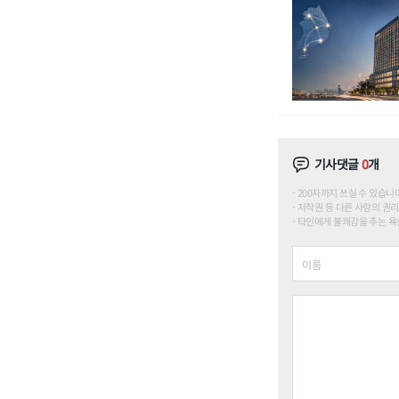
기사댓글
0
개
200자까지 쓰실 수 있습니다. (
저작권 등 다른 사람의 권리
타인에게 불쾌감을 주는 욕설