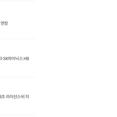
지 연장
자·SK하이닉스 HB
.3조 라이선스비 지