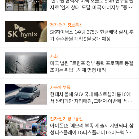
'한수원 협력사' 미국 오클로 SMR 연구용 원
자로 '임계 상태' 도달, 미국 에너지부 "중요
한 이정표"
전자·전기·정보통신
SK하이닉스 1주당 375원 현금배당 실시, 추
가 주주환원 계획 9월 공개 예정
사회
미국 법원 "트럼프 정부 풍력 프로젝트 동결
조치는 위법", 해제 명령 내려
자동차·부품
현대차 올해 SUV 국내 베스트셀러 톱10에
서 싼타페만 자리매김, 그랜저·아반떼 '세단
쌍끌이'로 내수 방어
전자·전기·정보통신
아이폰18 '메모리 부족'에 출시 지연되나, 삼
성디스플레이 LG디스플레이 LG이노텍 '탈