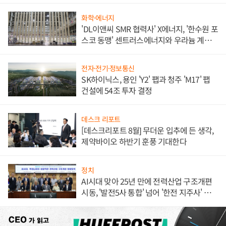
애플' 수익 다각화 속도
화학·에너지
'DL이앤씨 SMR 협력사' X에너지, '한수원 포
스코 동맹' 센트러스에너지와 우라늄 계약
체결
전자·전기·정보통신
SK하이닉스, 용인 'Y2' 팹과 청주 'M17' 팹
건설에 54조 투자 결정
데스크 리포트
[데스크리포트 8월] 무더운 입추에 든 생각,
제약바이오 하반기 훈풍 기대한다
정치
AI시대 맞아 25년 만에 전력산업 구조개편
시동, '발전5사 통합' 넘어 '한전 지주사' 재편
론도