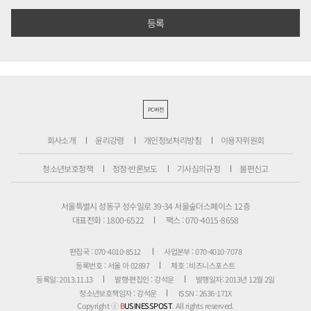
PC버전
회사소개
윤리강령
개인정보처리방침
이용자위원회
청소년보호정책
정정·반론보도
기사심의규정
불편신고
서울특별시 성동구 성수일로 39-34 서울숲더스페이스 12층
대표전화 : 1800-6522
팩스 : 070-4015-8658
편집국 : 070-4010-8512
사업본부 : 070-4010-7078
등록번호 : 서울 아 02897
제호 : 비즈니스포스트
등록일: 2013.11.13
발행·편집인 : 강석운
발행일자: 2013년 12월 2일
청소년보호책임자 : 강석운
ISSN : 2636-171X
Copyright ⓒ
B
USINESSPOST
. All rights reserved.