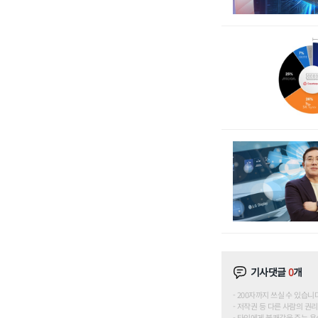
기사댓글
0
개
200자까지 쓰실 수 있습니다. (
저작권 등 다른 사람의 권리
타인에게 불쾌감을 주는 욕설