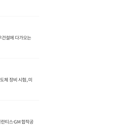
대우건설에 다가오는
도체 장비 시험, 미
스텔란티스·GM 합작공