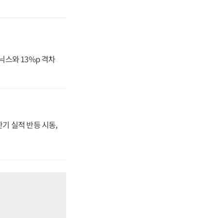
닉스와 13%p 격차
반기 실적 반등 시동,