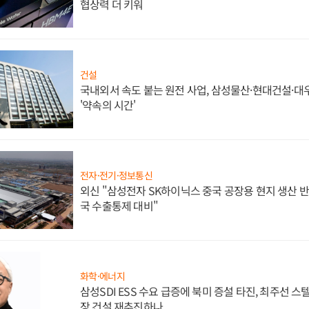
협상력 더 키워
건설
국내외서 속도 붙는 원전 사업, 삼성물산·현대건설·
'약속의 시간'
전자·전기·정보통신
외신 "삼성전자 SK하이닉스 중국 공장용 현지 생산 반
국 수출통제 대비"
화학·에너지
삼성SDI ESS 수요 급증에 북미 증설 타진, 최주선 
장 건설 재추진하나