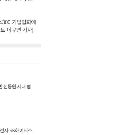
300 기업협회에
트 이규연 기자]
동빈·신동원 시대 협
성전자 SK하이닉스