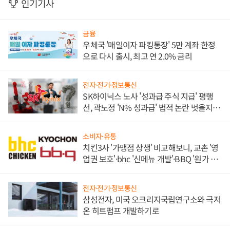
인기기사
금융
우체국 '매일이자 파킹통장' 5만 계좌 한정
으로 다시 출시, 최고 연 2.0% 금리
전자·전기·정보통신
SK하이닉스 노사 '성과급 주식 지급' 평행
선, 곽노정 'N% 성과급' 법적 논란 벗을지 주
목
소비자·유통
치킨3사 '가맹점 상생' 비교해보니, 교촌 '영
업권 보호'·bhc '신메뉴 개발'·BBQ '원가 부
담'
전자·전기·정보통신
삼성전자, 미국 오크리지국립연구소와 극저
온 히트펌프 개발하기로