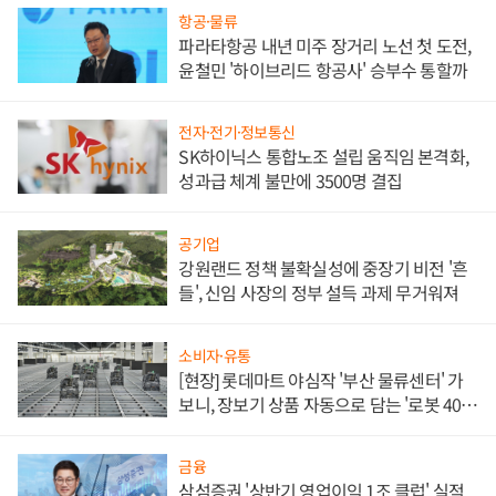
항공·물류
파라타항공 내년 미주 장거리 노선 첫 도전,
윤철민 '하이브리드 항공사' 승부수 통할까
전자·전기·정보통신
SK하이닉스 통합노조 설립 움직임 본격화,
성과급 체계 불만에 3500명 결집
공기업
강원랜드 정책 불확실성에 중장기 비전 '흔
들', 신임 사장의 정부 설득 과제 무거워져
소비자·유통
[현장] 롯데마트 야심작 '부산 물류센터' 가
보니, 장보기 상품 자동으로 담는 '로봇 400
대' 장관
금융
삼섬증권 '상반기 영업이익 1조 클럽' 실적