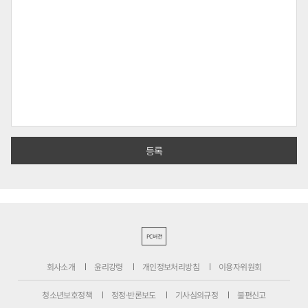
PC버전
회사소개
윤리강령
개인정보처리방침
이용자위원회
청소년보호정책
정정·반론보도
기사심의규정
불편신고