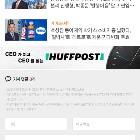
랠리 진행형, 박종문 '발행어음' 달고 연임 향
하나
바이오·제약
백상환 동아제약 박카스 소비자층 넓혔다,
'얼박사'로 '레트로'로 제품군 다변화 주효
기사댓글
0
개
200자까지 쓰실 수 있습니다. (현재 0 byte / 최대 400byte)
저작권 등 다른 사람의 권리를 침해하거나 명예를 훼손하는 댓글은 관련 법률에 의해 제재를 받을
수 있습니다.
타인에게 불쾌감을 주는 욕설 등 비하하는 단어가 내용에 포함되거나 인신공격성 글은 관리자의 판
단에 의해 삭제 합니다.