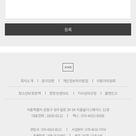
PC버전
회사소개
윤리강령
개인정보처리방침
이용자위원회
청소년보호정책
정정·반론보도
기사심의규정
불편신고
서울특별시 성동구 성수일로 39-34 서울숲더스페이스 12층
대표전화 : 1800-6522
팩스 : 070-4015-8658
편집국 : 070-4010-8512
사업본부 : 070-4010-7078
등록번호 : 서울 아 02897
제호 : 비즈니스포스트