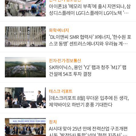
아이폰18 '메모리 부족'에 출시 지연되나, 삼
성디스플레이 LG디스플레이 LG이노텍 '탈
애플' 수익 다각화 속도
화학·에너지
'DL이앤씨 SMR 협력사' X에너지, '한수원 포
스코 동맹' 센트러스에너지와 우라늄 계약
체결
전자·전기·정보통신
SK하이닉스, 용인 'Y2' 팹과 청주 'M17' 팹
건설에 54조 투자 결정
데스크 리포트
[데스크리포트 8월] 무더운 입추에 든 생각,
제약바이오 하반기 훈풍 기대한다
정치
AI시대 맞아 25년 만에 전력산업 구조개편
시동, '발전5사 통합' 넘어 '한전 지주사' 재편