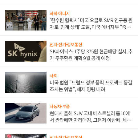
화학·에너지
'한수원 협력사' 미국 오클로 SMR 연구용 원
자로 '임계 상태' 도달, 미국 에너지부 "중요
한 이정표"
전자·전기·정보통신
SK하이닉스 1주당 375원 현금배당 실시, 추
가 주주환원 계획 9월 공개 예정
사회
미국 법원 "트럼프 정부 풍력 프로젝트 동결
조치는 위법", 해제 명령 내려
자동차·부품
현대차 올해 SUV 국내 베스트셀러 톱10에
서 싼타페만 자리매김, 그랜저·아반떼 '세단
쌍끌이'로 내수 방어
전자·전기·정보통신