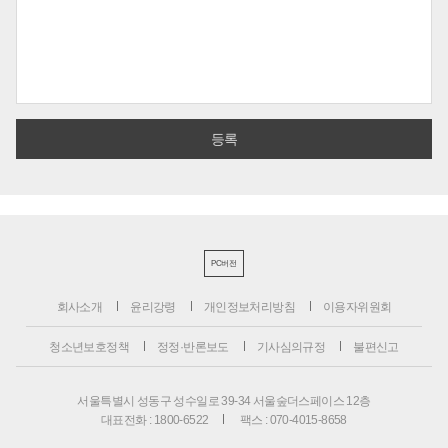
PC버전
회사소개
윤리강령
개인정보처리방침
이용자위원회
청소년보호정책
정정·반론보도
기사심의규정
불편신고
서울특별시 성동구 성수일로 39-34 서울숲더스페이스 12층
대표전화 : 1800-6522
팩스 : 070-4015-8658