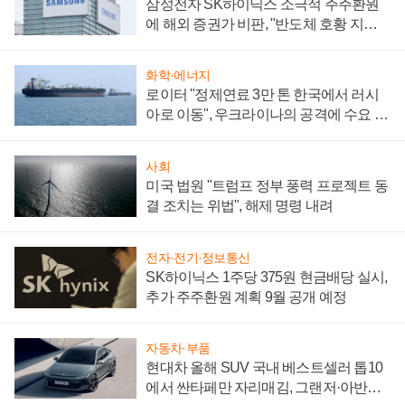
삼성전자 SK하이닉스 소극적 주주환원
에 해외 증권가 비판, "반도체 호황 지속
성 의문"
화학·에너지
로이터 "정제연료 3만 톤 한국에서 러시
아로 이동", 우크라이나의 공격에 수요 늘
어
사회
미국 법원 "트럼프 정부 풍력 프로젝트 동
결 조치는 위법", 해제 명령 내려
전자·전기·정보통신
SK하이닉스 1주당 375원 현금배당 실시,
추가 주주환원 계획 9월 공개 예정
자동차·부품
현대차 올해 SUV 국내 베스트셀러 톱10
에서 싼타페만 자리매김, 그랜저·아반떼