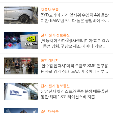
'세단 쌍끌이'로 내수 방어
자동차·부품
BYD코리아 가격 앞세워 수입차 4위 올랐
지만, BMW·벤츠보다 높은 공임비에 소비
자 불만 폭발
전자·전기·정보통신
[AI 뭉쳐야 산다⑧] LG·엔비디아 '피지컬 A
I' 동맹 강화, 구광모 제조·데이터·기술 결
집해 종합 로보틱스 기업으로
화학·에너지
'한수원 협력사' 미국 오클로 SMR 연구용
원자로 '임계 상태' 도달, 미국 에너지부
"중요한 이정표"
전자·전기·정보통신
삼성전자 넷리스트와 특허분쟁 매듭, 5년
동안 최대 1.3조 라이선스비 지급
소비자·유통