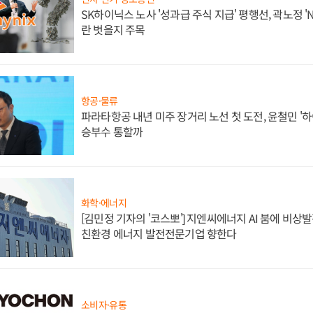
SK하이닉스 노사 '성과급 주식 지급' 평행선, 곽노정 '
란 벗을지 주목
항공·물류
파라타항공 내년 미주 장거리 노선 첫 도전, 윤철민 '
승부수 통할까
화학·에너지
[김민정 기자의 '코스뽀'] 지엔씨에너지 AI 붐에 비상
친환경 에너지 발전전문기업 향한다
소비자·유통