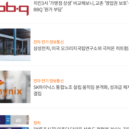
치킨3사 '가맹점 상생' 비교해보니, 교촌 '영업권 보호'·b
BBQ '원가 부담'
전자·전기·정보통신
삼성전자, 미국 오크리지국립연구소와 극저온 히트펌
전자·전기·정보통신
SK하이닉스 통합노조 설립 움직임 본격화, 성과급 체계
결집
정치
[여론조사꽃] 민주당 당대표 선호도 정청래 30.5%·김민석 