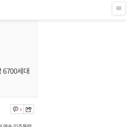
 6700세대
0
월 연속 입주물량