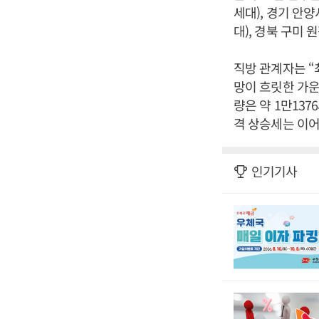
세대), 경기 안
대), 경북 구미 
직방 관계자는 “
망이 흐릿한 가운
량은 약 1만13
격 상승세는 이어
인기기사