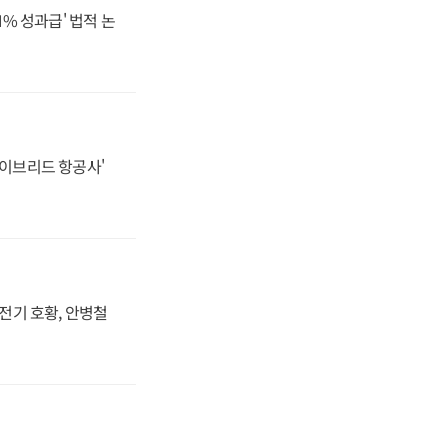
N% 성과급' 법적 논
하이브리드 항공사'
발전기 호황, 안병철