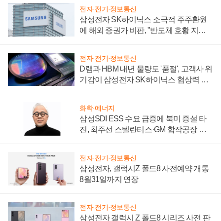
전자·전기·정보통신
삼성전자 SK하이닉스 소극적 주주환원
에 해외 증권가 비판, "반도체 호황 지속
성 의문"
전자·전기·정보통신
D램과 HBM 내년 물량도 '품절', 고객사 위
기감이 삼성전자 SK하이닉스 협상력 더
키워
화학·에너지
삼성SDI ESS 수요 급증에 북미 증설 타
진, 최주선 스텔란티스·GM 합작공장 건
설 재추진하나
전자·전기·정보통신
삼성전자, 갤럭시Z 폴드8 사전예약 개통
8월31일까지 연장
전자·전기·정보통신
삼성전자 갤럭시 Z 폴드8 시리즈 사전 판