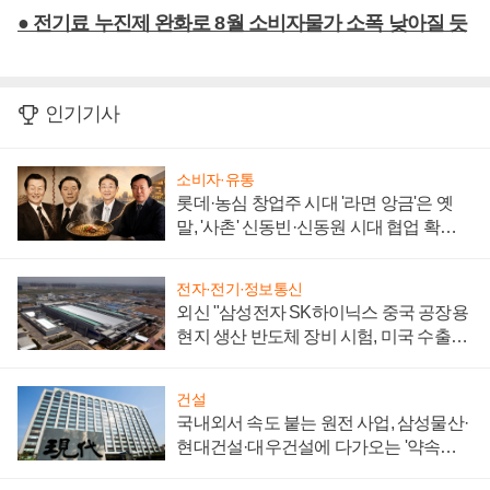
● 전기료 누진제 완화로 8월 소비자물가 소폭 낮아질 듯
인기기사
소비자·유통
롯데·농심 창업주 시대 '라면 앙금'은 옛
말, '사촌' 신동빈·신동원 시대 협업 확대
일로
전자·전기·정보통신
외신 "삼성전자 SK하이닉스 중국 공장용
현지 생산 반도체 장비 시험, 미국 수출통
제 대비"
건설
국내외서 속도 붙는 원전 사업, 삼성물산·
현대건설·대우건설에 다가오는 '약속의
시간'