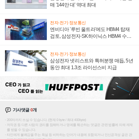
매 '144만 대' 역대 최대
전자·전기·정보통신
엔비디아 '루빈 울트라'에도 HBM4 탑재
검토, 삼성전자·SK하이닉스 HBM4 수율
에 주도권 갈린다
전자·전기·정보통신
삼성전자 넷리스트와 특허분쟁 매듭, 5년
동안 최대 1.3조 라이선스비 지급
기사댓글
0
개
200자까지 쓰실 수 있습니다. (현재 0 byte / 최대 400byte)
저작권 등 다른 사람의 권리를 침해하거나 명예를 훼손하는 댓글은 관련 법률에 의해 제재
를 받을 수 있습니다.
타인에게 불쾌감을 주는 욕설 등 비하하는 단어가 내용에 포함되거나 인신공격성 글은 관