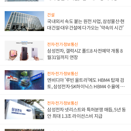
문"
건설
국내외서 속도 붙는 원전 사업, 삼성물산·현
대건설·대우건설에 다가오는 '약속의 시간'
전자·전기·정보통신
삼성전자, 갤럭시Z 폴드8 사전예약 개통 8
월31일까지 연장
전자·전기·정보통신
엔비디아 '루빈 울트라'에도 HBM4 탑재 검
토, 삼성전자·SK하이닉스 HBM4 수율에 주
도권 갈린다
전자·전기·정보통신
삼성전자 넷리스트와 특허분쟁 매듭, 5년 동
안 최대 1.3조 라이선스비 지급