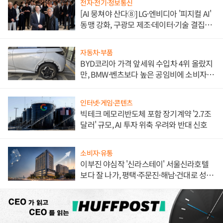
전자·전기·정보통신
[AI 뭉쳐야 산다⑧] LG·엔비디아 '피지컬 AI'
동맹 강화, 구광모 제조·데이터·기술 결집
해 종합 로보틱스 기업으로
자동차·부품
BYD코리아 가격 앞세워 수입차 4위 올랐지
만, BMW·벤츠보다 높은 공임비에 소비자
불만 폭발
인터넷·게임·콘텐츠
빅테크 메모리반도체 포함 장기계약 '2.7조
달러' 규모, AI 투자 위축 우려와 반대 신호
소비자·유통
이부진 야심작 '신라스테이' 서울신라호텔
보다 잘 나가, 평택·주문진·해남·건대로 성
장판 더 넓힌다