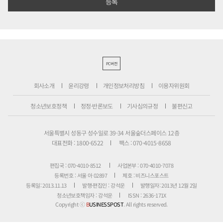
PC버전
회사소개
윤리강령
개인정보처리방침
이용자위원회
청소년보호정책
정정·반론보도
기사심의규정
불편신고
서울특별시 성동구 성수일로 39-34 서울숲더스페이스 12층
대표전화 : 1800-6522
팩스 : 070-4015-8658
편집국 : 070-4010-8512
사업본부 : 070-4010-7078
등록번호 : 서울 아 02897
제호 : 비즈니스포스트
등록일: 2013.11.13
발행·편집인 : 강석운
발행일자: 2013년 12월 2일
청소년보호책임자 : 강석운
ISSN : 2636-171X
Copyright ⓒ
B
USINESSPOST
. All rights reserved.