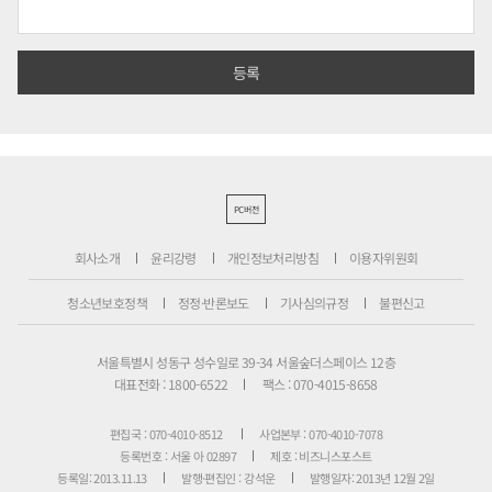
PC버전
회사소개
윤리강령
개인정보처리방침
이용자위원회
청소년보호정책
정정·반론보도
기사심의규정
불편신고
서울특별시 성동구 성수일로 39-34 서울숲더스페이스 12층
대표전화 : 1800-6522
팩스 : 070-4015-8658
편집국 : 070-4010-8512
사업본부 : 070-4010-7078
등록번호 : 서울 아 02897
제호 : 비즈니스포스트
등록일: 2013.11.13
발행·편집인 : 강석운
발행일자: 2013년 12월 2일