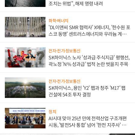
조치는 위법", 해제 명령 내려
화학·에너지
'DL이앤씨 SMR 협력사' X에너지, '한수원 포
스코 동맹' 센트러스에너지와 우라늄 계약
체결
전자·전기·정보통신
SK하이닉스 노사 '성과급 주식지급' 평행선,
곽노정 'N% 성과급' 법적 논란 벗을지 주목
전자·전기·정보통신
SK하이닉스, 용인 'Y2' 팹과 청주 'M17' 팹
건설에 54조 투자 결정
정치
AI시대 맞아 25년 만에 전력산업 구조개편
시동, '발전5사 통합' 넘어 '한전 지주사' 재편
론도