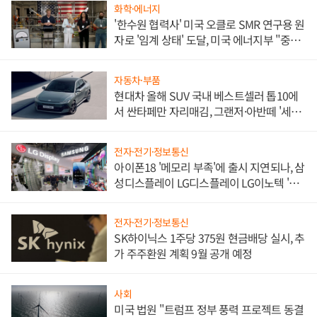
화학·에너지
'한수원 협력사' 미국 오클로 SMR 연구용 원
자로 '임계 상태' 도달, 미국 에너지부 "중요
한 이정표"
자동차·부품
현대차 올해 SUV 국내 베스트셀러 톱10에
서 싼타페만 자리매김, 그랜저·아반떼 '세단
쌍끌이'로 내수 방어
전자·전기·정보통신
아이폰18 '메모리 부족'에 출시 지연되나, 삼
성디스플레이 LG디스플레이 LG이노텍 '탈
애플' 수익 다각화 속도
전자·전기·정보통신
SK하이닉스 1주당 375원 현금배당 실시, 추
가 주주환원 계획 9월 공개 예정
사회
미국 법원 "트럼프 정부 풍력 프로젝트 동결