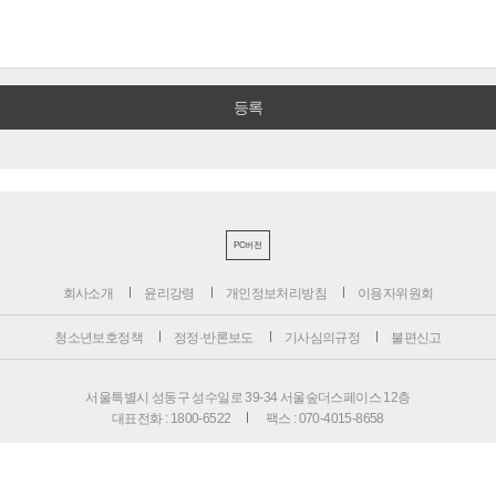
PC버전
회사소개
윤리강령
개인정보처리방침
이용자위원회
청소년보호정책
정정·반론보도
기사심의규정
불편신고
서울특별시 성동구 성수일로 39-34 서울숲더스페이스 12층
대표전화 : 1800-6522
팩스 : 070-4015-8658
편집국 : 070-4010-8512
사업본부 : 070-4010-7078
등록번호 : 서울 아 02897
제호 : 비즈니스포스트