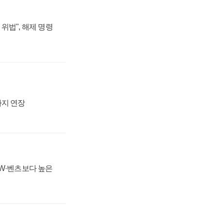
위법", 해제 명령
까지 연장
MW·벤츠보다 높은