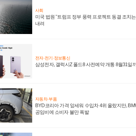
사회
미국 법원 "트럼프 정부 풍력 프로젝트 동결 조치는 
내려
전자·전기·정보통신
삼성전자, 갤럭시Z 폴드8 사전예약 개통 8월31일
자동차·부품
BYD코리아 가격 앞세워 수입차 4위 올랐지만, B
공임비에 소비자 불만 폭발