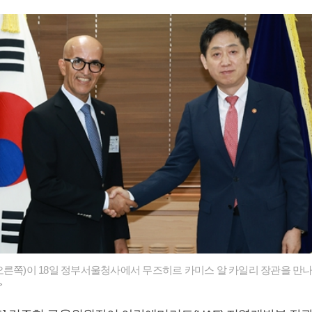
른쪽)이 18일 정부서울청사에서 무즈히르 카미스 알 카일리 장관을 만
>