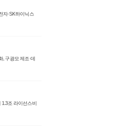
성전자·SK하이닉스
강화, 구광모 제조·데
 1.3조 라이선스비