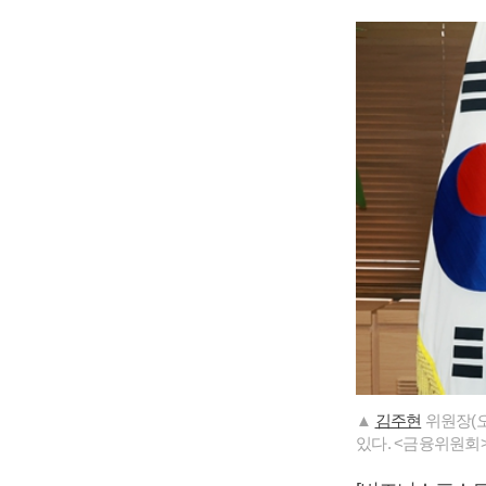
▲
김주현
위원장(오
있다. <금융위원회