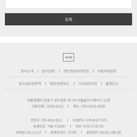
PC버전
회사소개
윤리강령
개인정보처리방침
이용자위원회
청소년보호정책
정정·반론보도
기사심의규정
불편신고
서울특별시 성동구 성수일로 39-34 서울숲더스페이스 12층
대표전화 : 1800-6522
팩스 : 070-4015-8658
편집국 : 070-4010-8512
사업본부 : 070-4010-7078
등록번호 : 서울 아 02897
제호 : 비즈니스포스트
등록일: 2013.11.13
발행·편집인 : 강석운
발행일자: 2013년 12월 2일