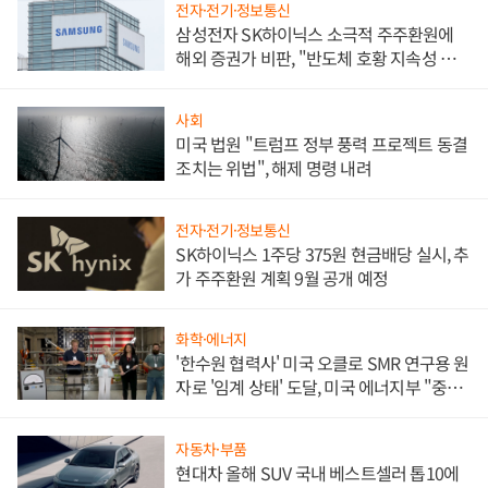
전자·전기·정보통신
삼성전자 SK하이닉스 소극적 주주환원에
해외 증권가 비판, "반도체 호황 지속성 의
문"
사회
미국 법원 "트럼프 정부 풍력 프로젝트 동결
조치는 위법", 해제 명령 내려
전자·전기·정보통신
SK하이닉스 1주당 375원 현금배당 실시, 추
가 주주환원 계획 9월 공개 예정
화학·에너지
'한수원 협력사' 미국 오클로 SMR 연구용 원
자로 '임계 상태' 도달, 미국 에너지부 "중요
한 이정표"
자동차·부품
현대차 올해 SUV 국내 베스트셀러 톱10에