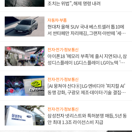
조치는 위법", 해제 명령 내려
자동차·부품
현대차 올해 SUV 국내 베스트셀러 톱10에
서 싼타페만 자리매김, 그랜저·아반떼 '세단
쌍끌이'로 내수 방어
전자·전기·정보통신
아이폰18 '메모리 부족'에 출시 지연되나, 삼
성디스플레이 LG디스플레이 LG이노텍 '탈
애플' 수익 다각화 속도
전자·전기·정보통신
[AI 뭉쳐야 산다⑧] LG·엔비디아 '피지컬 AI'
동맹 강화, 구광모 제조·데이터·기술 결집
해 종합 로보틱스 기업으로
전자·전기·정보통신
삼성전자 넷리스트와 특허분쟁 매듭, 5년 동
안 최대 1.3조 라이선스비 지급