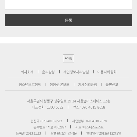
PC버전
회사소개
윤리강령
개인정보처리방침
이용자위원회
청소년보호정책
정정·반론보도
기사심의규정
불편신고
서울특별시 성동구 성수일로 39-34 서울숲더스페이스 12층
대표전화 : 1800-6522
팩스 : 070-4015-8658
편집국 : 070-4010-8512
사업본부 : 070-4010-7078
등록번호 : 서울 아 02897
제호 : 비즈니스포스트
등록일: 2013.11.13
발행·편집인 : 강석운
발행일자: 2013년 12월 2일