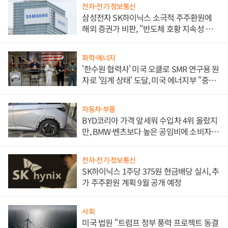
전자·전기·정보통신
삼성전자 SK하이닉스 소극적 주주환원에
해외 증권가 비판, "반도체 호황 지속성 의
문"
화학·에너지
'한수원 협력사' 미국 오클로 SMR 연구용 원
자로 '임계 상태' 도달, 미국 에너지부 "중요
한 이정표"
자동차·부품
BYD코리아 가격 앞세워 수입차 4위 올랐지
만, BMW·벤츠보다 높은 공임비에 소비자
불만 폭발
전자·전기·정보통신
SK하이닉스 1주당 375원 현금배당 실시, 추
가 주주환원 계획 9월 공개 예정
사회
미국 법원 "트럼프 정부 풍력 프로젝트 동결