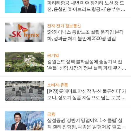
파라타항공 내년 미주 장거리 노선 첫 도
전, 윤철민 '하이브리드 항공사' 승부수 통
할까
전자·전기·정보통신
SK하이닉스 통합노조 설립 움직임 본격
화, 성과급 체계 불만에 3500명 결집
공기업
강원랜드 정책 불확실성에 중장기 비전
'흔들', 신임 사장의 정부 설득 과제 무거워
져
소비자·유통
[현장] 롯데마트 야심작 '부산 물류센터' 가
보니, 장보기 상품 자동으로 담는 '로봇 40
0대' 장관
금융
삼섬증권 '상반기 영업이익 1조 클럽' 실
적 랠리 진행형, 박종문 '발행어음' 달고 연