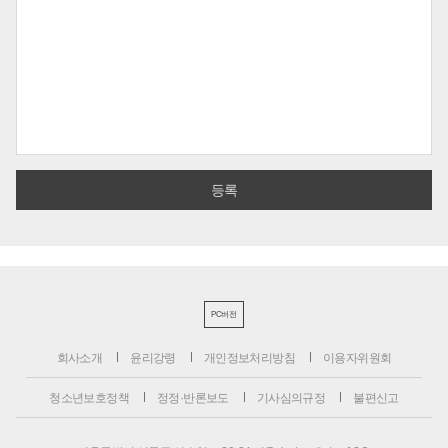
PC버전
회사소개
윤리강령
개인정보처리방침
이용자위원회
청소년보호정책
정정·반론보도
기사심의규정
불편신고