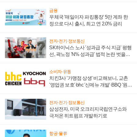
금융
우체국 '매일이자 파킹통장' 5만 계좌 한
정으로 다시 출시, 최고 연 2.0% 금리
전자·전기·정보통신
SK하이닉스 노사 '성과급 주식 지급' 평행
선, 곽노정 'N% 성과급' 법적 논란 벗을지
주목
소비자·유통
치킨3사 '가맹점 상생' 비교해보니, 교촌
'영업권 보호'·bhc '신메뉴 개발'·BBQ '원가
부담'
전자·전기·정보통신
삼성전자, 미국 오크리지국립연구소와
극저온 히트펌프 개발하기로
항공·물류