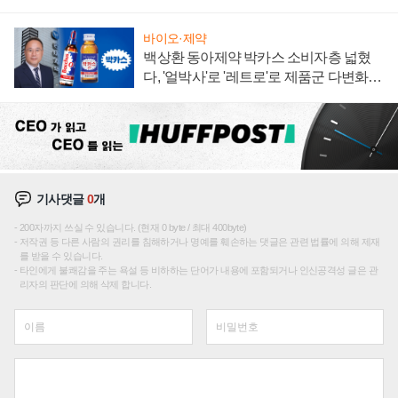
임 향하나
바이오·제약
백상환 동아제약 박카스 소비자층 넓혔
다, '얼박사'로 '레트로'로 제품군 다변화
주효
기사댓글
0
개
200자까지 쓰실 수 있습니다. (현재 0 byte / 최대 400byte)
저작권 등 다른 사람의 권리를 침해하거나 명예를 훼손하는 댓글은 관련 법률에 의해 제재
를 받을 수 있습니다.
타인에게 불쾌감을 주는 욕설 등 비하하는 단어가 내용에 포함되거나 인신공격성 글은 관
리자의 판단에 의해 삭제 합니다.