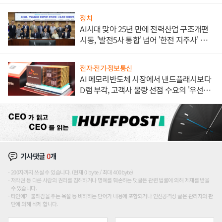
정치
AI시대 맞아 25년 만에 전력산업 구조개편
시동, '발전5사 통합' 넘어 '한전 지주사' 재편
론도
전자·전기·정보통신
AI 메모리반도체 시장에서 낸드플래시보다
D램 부각, 고객사 물량 선점 수요의 '우선순
위'
기사댓글
0
개
200자까지 쓰실 수 있습니다. (현재 0 byte / 최대 400byte)
저작권 등 다른 사람의 권리를 침해하거나 명예를 훼손하는 댓글은 관련 법률에 의해 제재를 받을
수 있습니다.
타인에게 불쾌감을 주는 욕설 등 비하하는 단어가 내용에 포함되거나 인신공격성 글은 관리자의 판
단에 의해 삭제 합니다.