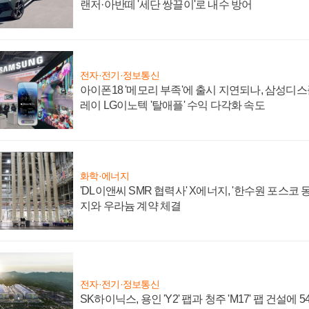
랜저·아반떼 '세단 쌍끌이'로 내수 방어
전자·전기·정보통신
아이폰18 '메모리 부족'에 출시 지연되나, 삼성디
레이 LG이노텍 '탈애플' 수익 다각화 속도
화학·에너지
'DL이앤씨 SMR 협력사' X에너지, '한수원 포스코
지와 우라늄 계약 체결
전자·전기·정보통신
SK하이닉스, 용인 'Y2' 팹과 청주 'M17' 팹 건설에 