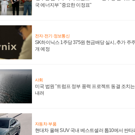
국 에너지부 "중요한 이정표"
전자·전기·정보통신
SK하이닉스 1주당 375원 현금배당 실시, 추가 주
개 예정
사회
미국 법원 "트럼프 정부 풍력 프로젝트 동결 조치는 
내려
자동차·부품
현대차 올해 SUV 국내 베스트셀러 톱10에서 싼타