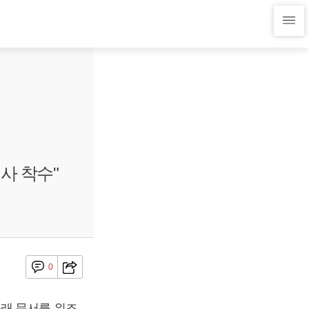
사 착수"
0
몰래 문서를 위조