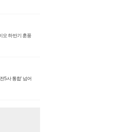
바이오 하반기 훈풍
발전5사 통합' 넘어