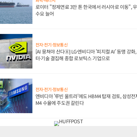
로이터 "정제연료 3만 톤 한국에서 러시아로 이동",
수요 늘어
전자·전기·정보통신
[AI 뭉쳐야 산다⑧] LG·엔비디아 '피지컬 AI' 동맹 강
터·기술 결집해 종합 로보틱스 기업으로
전자·전기·정보통신
엔비디아 '루빈 울트라'에도 HBM4 탑재 검토, 삼성전
M4 수율에 주도권 갈린다