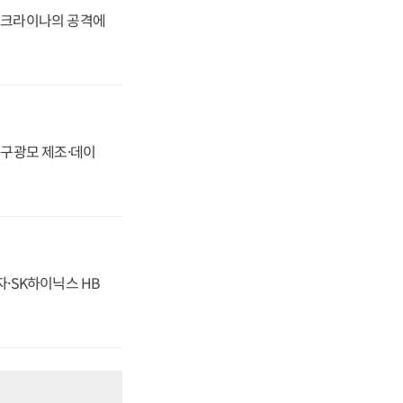
 우크라이나의 공격에
화, 구광모 제조·데이
자·SK하이닉스 HB