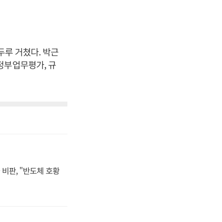
두루 거쳤다. 박근
정부업무평가, 규
비판, "반도체 호황