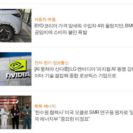
자동차·부품
BYD코리아 가격 앞세워 수입차 4위 올랐지만, B
공임비에 소비자 불만 폭발
전자·전기·정보통신
[AI 뭉쳐야 산다⑧] LG·엔비디아 '피지컬 AI' 동맹 
이터·기술 결집해 종합 로보틱스 기업으로
화학·에너지
'한수원 협력사' 미국 오클로 SMR 연구용 원자로 '임
국 에너지부 "중요한 이정표"