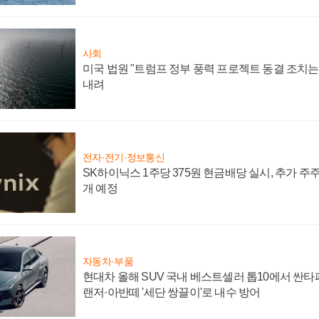
사회
미국 법원 "트럼프 정부 풍력 프로젝트 동결 조치는 
내려
전자·전기·정보통신
SK하이닉스 1주당 375원 현금배당 실시, 추가 주
개 예정
자동차·부품
현대차 올해 SUV 국내 베스트셀러 톱10에서 싼타
랜저·아반떼 '세단 쌍끌이'로 내수 방어