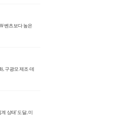
MW·벤츠보다 높은
강화, 구광모 제조·데
계 상태' 도달, 미