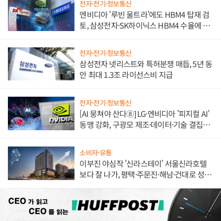
전자·전기·정보통신
엔비디아 '루빈 울트라'에도 HBM4 탑재 검
토, 삼성전자·SK하이닉스 HBM4 수율에 주
도권 갈린다
전자·전기·정보통신
삼성전자 넷리스트와 특허분쟁 매듭, 5년 동
안 최대 1.3조 라이선스비 지급
전자·전기·정보통신
[AI 뭉쳐야 산다⑧] LG·엔비디아 '피지컬 AI'
동맹 강화, 구광모 제조·데이터·기술 결집
해 종합 로보틱스 기업으로
소비자·유통
이부진 야심작 '신라스테이' 서울신라호텔
보다 잘 나가, 평택·주문진·해남·건대로 성
장판 더 넓힌다