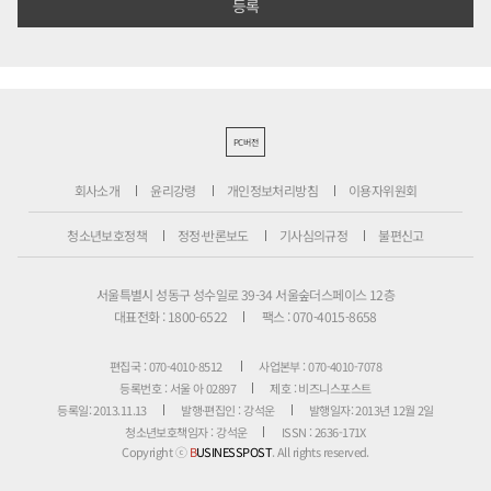
PC버전
회사소개
윤리강령
개인정보처리방침
이용자위원회
청소년보호정책
정정·반론보도
기사심의규정
불편신고
서울특별시 성동구 성수일로 39-34 서울숲더스페이스 12층
대표전화 : 1800-6522
팩스 : 070-4015-8658
편집국 : 070-4010-8512
사업본부 : 070-4010-7078
등록번호 : 서울 아 02897
제호 : 비즈니스포스트
등록일: 2013.11.13
발행·편집인 : 강석운
발행일자: 2013년 12월 2일
청소년보호책임자 : 강석운
ISSN : 2636-171X
Copyright ⓒ
B
USINESSPOST
. All rights reserved.