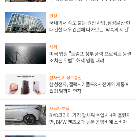
비"
건설
국내외서 속도 붙는 원전 사업, 삼성물산·현
대건설·대우건설에 다가오는 '약속의 시간'
사회
미국 법원 "트럼프 정부 풍력 프로젝트 동결
조치는 위법", 해제 명령 내려
전자·전기·정보통신
삼성전자, 갤럭시Z 폴드8 사전예약 개통 8
월31일까지 연장
자동차·부품
BYD코리아 가격 앞세워 수입차 4위 올랐지
만, BMW·벤츠보다 높은 공임비에 소비자
불만 폭발