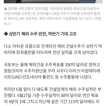
▲ 원희룡 국토교통부 장관(윗줄 가운데)과 윤영준 현대건설 대표이사
사장(아랫줄 오른쪽) 등 관계자들이 24일 사우디 아미랄 석유화학 플랜
트 패키지1,4번 프로젝트 계약 서명식에서 기념촬영을 하고 있다. <연합
뉴스>
◆ 상반기 해외 수주 반전, 하반기 기대 고조
다소 아쉬운 흐름으로 전개되던 해외 건설수주가 상반기 막
바지에 장외홈런을 터뜨리며 전년 실적을 크게 넘어섰다.
국토부는 올해 해외건설 수주목표를 350억 달러로 정하고
원팀코리아 수주지원단을 꾸려 사우디·이라크·아랍에미레
이트(UAE)·인도네시아·폴란드 등 수주활동에 나섰다.
하지만 6월 말이 다 돼도록 건설업계의 해외 수주실적은 부
진했다. 6월27일 기준 수주실적이 88억 달러로 연간 목표
의 4분의 1에 그치고 지난해 같은 기간 115억 달러에도 미