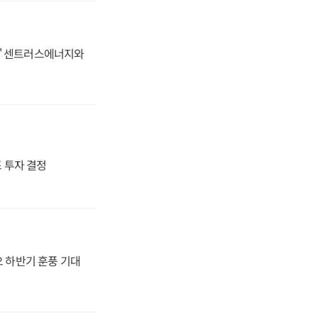
동맹' 센트러스에너지와
4조 투자 결정
오 하반기 훈풍 기대