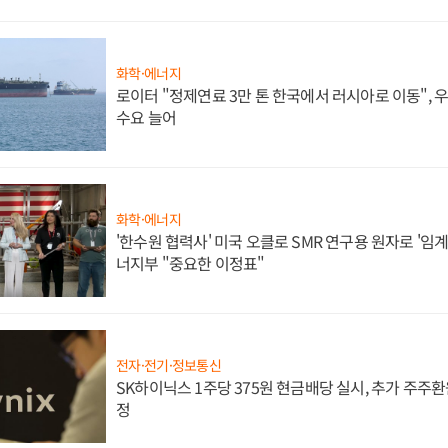
화학·에너지
로이터 "정제연료 3만 톤 한국에서 러시아로 이동",
수요 늘어
화학·에너지
'한수원 협력사' 미국 오클로 SMR 연구용 원자로 '임계 
너지부 "중요한 이정표"
전자·전기·정보통신
SK하이닉스 1주당 375원 현금배당 실시, 추가 주주환
정