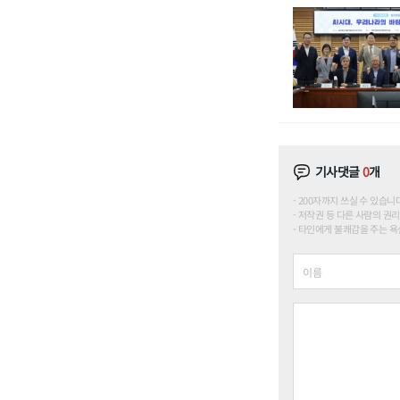
기사댓글
0
개
200자까지 쓰실 수 있습니다. (
저작권 등 다른 사람의 권리
타인에게 불쾌감을 주는 욕설