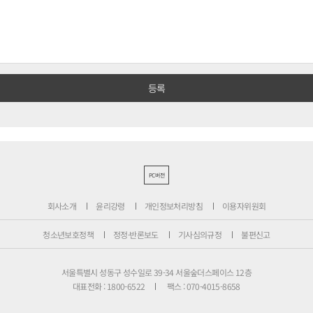
PC버전
회사소개
윤리강령
개인정보처리방침
이용자위원회
청소년보호정책
정정·반론보도
기사심의규정
불편신고
서울특별시 성동구 성수일로 39-34 서울숲더스페이스 12층
대표전화 : 1800-6522
팩스 : 070-4015-8658