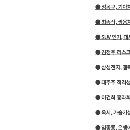
● 정몽구, 기아
● 최종식, 쌍용차
● SUV 인기,
● 김정주 리스크
● 삼성전자, 갤
● 대주주 적격성
● 이건희 홍라희
● 옥시, 가습기
● 임종룡, 은행