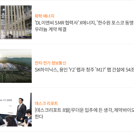
화학·에너지
'DL이앤씨 SMR 협력사' X에너지, '한수원 포스코 
우라늄 계약 체결
전자·전기·정보통신
SK하이닉스, 용인 'Y2' 팹과 청주 'M17' 팹 건설에 5
데스크 리포트
[데스크리포트 8월] 무더운 입추에 든 생각, 제약바이
한다