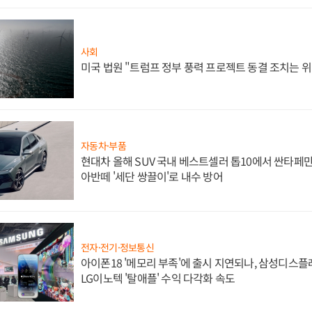
사회
미국 법원 "트럼프 정부 풍력 프로젝트 동결 조치는 위
자동차·부품
현대차 올해 SUV 국내 베스트셀러 톱10에서 싼타페만
아반떼 '세단 쌍끌이'로 내수 방어
전자·전기·정보통신
아이폰18 '메모리 부족'에 출시 지연되나, 삼성디스
LG이노텍 '탈애플' 수익 다각화 속도