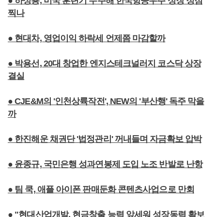
● 하성용, 미국 훈련기 수주해 한국항공우주 성장 정점
찍나
● 현대차, 영업이익 하락세 언제쯤 마감할까
● 박용선, 20대 창업한 엔지스테크널러지 코스닥 상장
결실
● CJE&M의 '인천상륙작전', NEW의 '부산행' 독주 막을
까
● 한진해운 채권단 '법정관리' 꺼내들며 자금확보 압박
● 윤종규, 국민은행 성과연봉제 도입 노조 반발로 난항
● 팀 쿡, 애플 아이폰 판매둔화 콘텐츠사업으로 만회
● "현대산업개발, 현금창출 능력 앞세워 성장동력 확보