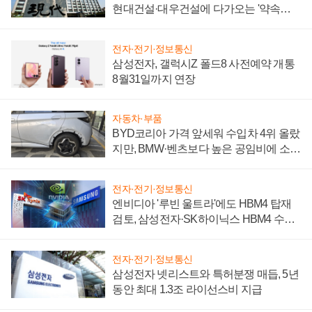
현대건설·대우건설에 다가오는 '약속의
시간'
전자·전기·정보통신
삼성전자, 갤럭시Z 폴드8 사전예약 개통
8월31일까지 연장
자동차·부품
BYD코리아 가격 앞세워 수입차 4위 올랐
지만, BMW·벤츠보다 높은 공임비에 소비
자 불만 폭발
전자·전기·정보통신
엔비디아 '루빈 울트라'에도 HBM4 탑재
검토, 삼성전자·SK하이닉스 HBM4 수율
에 주도권 갈린다
전자·전기·정보통신
삼성전자 넷리스트와 특허분쟁 매듭, 5년
동안 최대 1.3조 라이선스비 지급