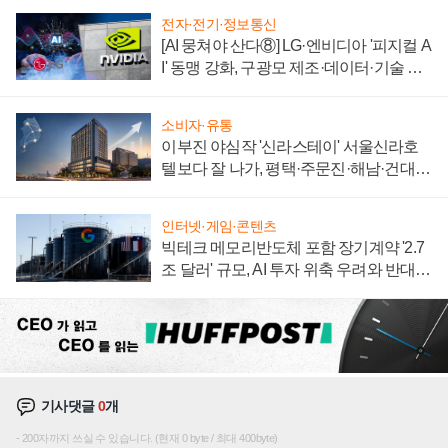
전자·전기·정보통신
[AI 뭉쳐야 산다⑧] LG·엔비디아 '피지컬 A
I' 동맹 강화, 구광모 제조·데이터·기술 결
집해 종합 로보틱스 기업으로
소비자·유통
이부진 야심작 '신라스테이' 서울신라호
텔보다 잘 나가, 평택·주문진·해남·건대로
성장판 더 넓힌다
인터넷·게임·콘텐츠
빅테크 메모리반도체 포함 장기계약 '2.7
조 달러' 규모, AI 투자 위축 우려와 반대
신호
기사댓글
0
개
200자까지 쓰실 수 있습니다. (현재 0 byte / 최대 400byte)