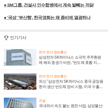
● SM그룹, 건설사 인수합병에서 계속 발빼는 까닭
● '곡성' '부산행', 한국영화는 왜 좀비에 열광하나
인기기사
전자·전기·정보통신
삼성전자 SK하이닉스 소극적 주주환원
에 해외 증권가 비판, "반도체 호황 지속
성 의문"
전자·전기·정보통신
외신 "삼성전자 SK하이닉스 중국 공장용
현지 생산 반도체 장비 시험, 미국 수출통
제 대비"
건설
국내외서 속도 붙는 원전 사업, 삼성물산·