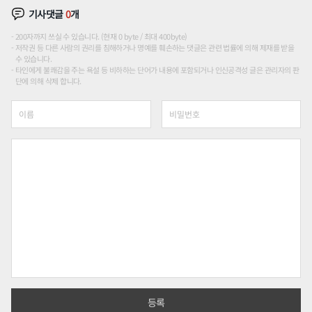
기사댓글
0
개
200자까지 쓰실 수 있습니다. (현재 0 byte / 최대 400byte)
저작권 등 다른 사람의 권리를 침해하거나 명예를 훼손하는 댓글은 관련 법률에 의해 제재를 받을
수 있습니다.
타인에게 불쾌감을 주는 욕설 등 비하하는 단어가 내용에 포함되거나 인신공격성 글은 관리자의 판
단에 의해 삭제 합니다.