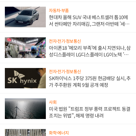
자동차·부품
현대차 올해 SUV 국내 베스트셀러 톱10에
서 싼타페만 자리매김, 그랜저·아반떼 '세단
쌍끌이'로 내수 방어
전자·전기·정보통신
아이폰18 '메모리 부족'에 출시 지연되나, 삼
성디스플레이 LG디스플레이 LG이노텍 '탈
애플' 수익 다각화 속도
전자·전기·정보통신
SK하이닉스 1주당 375원 현금배당 실시, 추
가 주주환원 계획 9월 공개 예정
사회
미국 법원 "트럼프 정부 풍력 프로젝트 동결
조치는 위법", 해제 명령 내려
화학·에너지