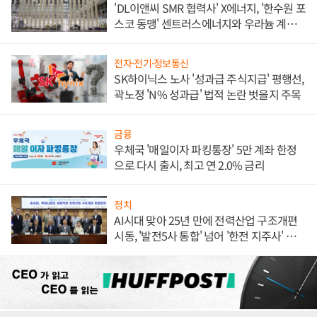
'DL이앤씨 SMR 협력사' X에너지, '한수원 포
스코 동맹' 센트러스에너지와 우라늄 계약
체결
전자·전기·정보통신
SK하이닉스 노사 '성과급 주식지급' 평행선,
곽노정 'N% 성과급' 법적 논란 벗을지 주목
금융
우체국 '매일이자 파킹통장' 5만 계좌 한정
으로 다시 출시, 최고 연 2.0% 금리
정치
AI시대 맞아 25년 만에 전력산업 구조개편
시동, '발전5사 통합' 넘어 '한전 지주사' 재편
론도