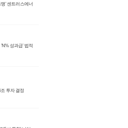
 동맹' 센트러스에너
'N% 성과급' 법적
54조 투자 결정