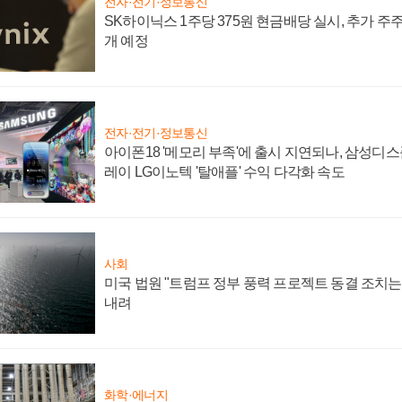
전자·전기·정보통신
SK하이닉스 1주당 375원 현금배당 실시, 추가 주
개 예정
전자·전기·정보통신
아이폰18 '메모리 부족'에 출시 지연되나, 삼성디
레이 LG이노텍 '탈애플' 수익 다각화 속도
사회
미국 법원 "트럼프 정부 풍력 프로젝트 동결 조치는 
내려
화학·에너지