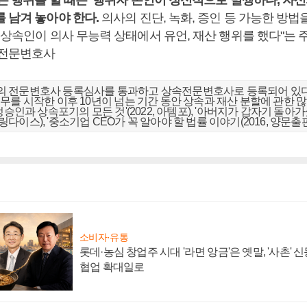
든 행위를 할 때는 ‘행위자 본인이 정신적으로 멀쩡하다, 자신
를 남겨 놓아야 한다.
의사의 진단, 녹화, 증인 등 가능한 방법
피상속인이 의사 무능력 상태에서 유언, 재산 행위를 했다"는 
속전문변호사
 전문변호사 등록심사를 통과하고 상속전문변호사로 등록되어 있다
무를 시작한 이후 10년이 넘는 기간 동안 상속과 재산 분할에 관한 
정승인과 상속포기의 모든 것'(2022, 아템포), '아버지가 갑자기 돌
 롤링다이스), '중소기업 CEO가 꼭 알아야 할 법률 이야기(2016, 양문출
소비자·유통
롯데·농심 창업주 시대 '라면 앙금'은 옛말, '사촌'
협업 확대일로