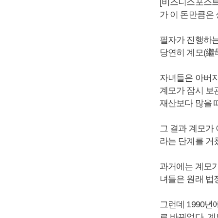
[비즈니스포스트
가 이 돈만큼은 
필자가 진행하는
당연히 계모(繼
자녀들은 아버지
계모가 잠시 보
재산보다 많을 
그 결과 계모가
라는 단계를 거
과거에는 계모가
녀들은 원래 법
그런데 1990
로 바뀌었다. 계