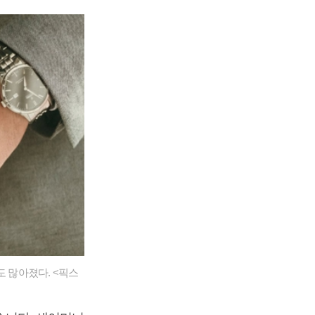
도 많아졌다. <픽스