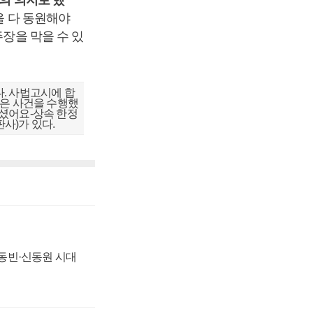
의 의지로 했
을 다 동원해야
주장을 막을 수 있
. 사법고시에 합
많은 사건을 수행했
아가셨어요-상속 한정
판사)가 있다.
 신동빈·신동원 시대